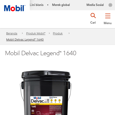
Lini bisnis
Merek global
Media Sosial
•
Cari
Menu
Beranda
Produk Mobil™
Produk
Mobil Delvac Legend™ 1640
Mobil Delvac Legend™ 1640