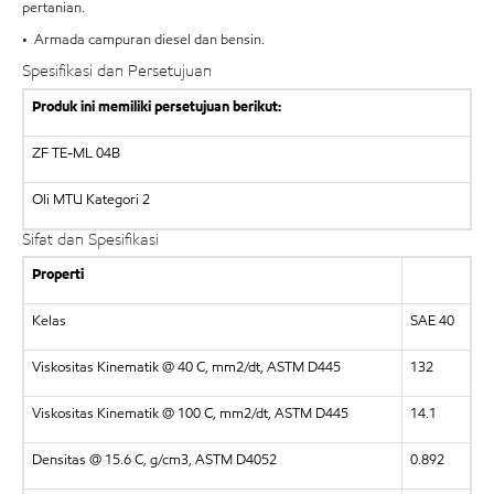
pertanian.
• Armada campuran diesel dan bensin.
Spesifikasi dan Persetujuan
Produk ini memiliki persetujuan berikut:
ZF TE-ML 04B
Oli MTU Kategori 2
Sifat dan Spesifikasi
Properti
Kelas
SAE 40
Viskositas Kinematik @ 40 C, mm2/dt, ASTM D445
132
Viskositas Kinematik @ 100 C, mm2/dt, ASTM D445
14.1
Densitas @ 15.6 C, g/cm3, ASTM D4052
0.892