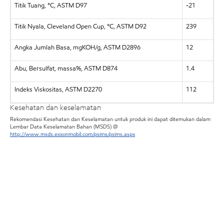
Titik Tuang, °C, ASTM D97
-21
Titik Nyala, Cleveland Open Cup, °C, ASTM D92
239
Angka Jumlah Basa, mgKOH/g, ASTM D2896
12
Abu, Bersulfat, massa%, ASTM D874
1.4
Indeks Viskositas, ASTM D2270
112
Kesehatan dan keselamatan
Rekomendasi Kesehatan dan Keselamatan untuk produk ini dapat ditemukan dalam
Lembar Data Keselamatan Bahan (MSDS) @
http://www.msds.exxonmobil.com/psims/psims.aspx