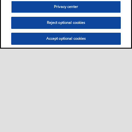
Privacy center
Reject optional cookies
Accept optional cookies
Bisnis
Sekilas
Hubungi ahli pelumas
•
•