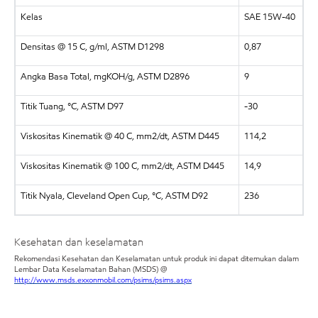
Kelas
SAE 15W-40
Densitas @ 15 C, g/ml, ASTM D1298
0,87
Angka Basa Total, mgKOH/g, ASTM D2896
9
Titik Tuang, °C, ASTM D97
-30
Viskositas Kinematik @ 40 C, mm2/dt, ASTM D445
114,2
Viskositas Kinematik @ 100 C, mm2/dt, ASTM D445
14,9
Titik Nyala, Cleveland Open Cup, °C, ASTM D92
236
Kesehatan dan keselamatan
Rekomendasi Kesehatan dan Keselamatan untuk produk ini dapat ditemukan dalam
Lembar Data Keselamatan Bahan (MSDS) @
http://www.msds.exxonmobil.com/psims/psims.aspx