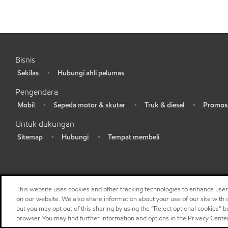
Bisnis
Sekilas
Hubungi ahli pelumas
•
•
Pengendara
Mobil
Sepeda motor & skuter
Truk & diesel
Promosi
•
•
•
•
Untuk dukungan
Sitemap
Hubungi
Tempat membeli
•
•
•
This website uses cookies and other tracking technologies to enhance use
on our website. We also share information about your use of our site with o
but you may opt out of this sharing by using the “Reject optional cookies” 
browser. You may find further information and options in the Privacy Cente