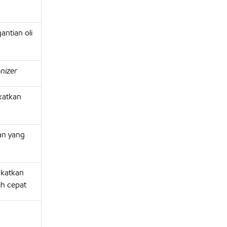
antian oli
nizer
katkan
an yang
gkatkan
ih cepat