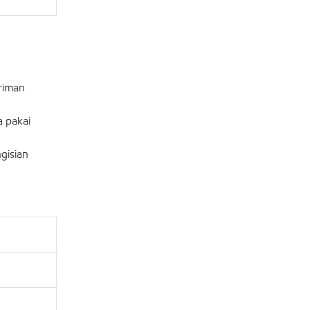
riman
a pakai
gisian