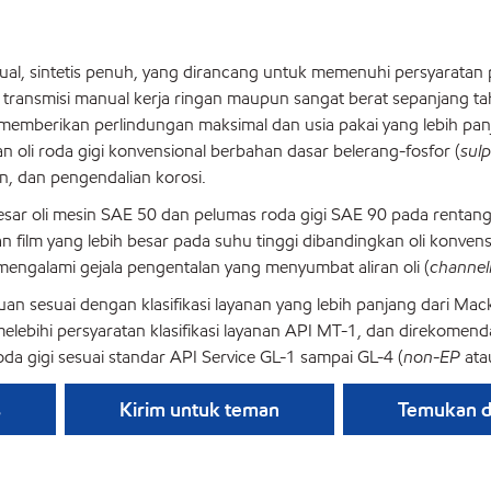
anual, sintetis penuh, yang dirancang untuk memenuhi persyarat
transmisi manual kerja ringan maupun sangat berat sepanjang tahu
emberikan perlindungan maksimal dan usia pakai yang lebih panja
 oli roda gigi konvensional berbahan dasar belerang-fosfor (
sul
an, dan pengendalian korosi.
sar oli mesin SAE 50 dan pelumas roda gigi SAE 90 pada rentang s
san film yang lebih besar pada suhu tinggi dibandingkan oli konven
mengalami gejala pengentalan yang menyumbat aliran oli (
channell
juan sesuai dengan klasifikasi layanan yang lebih panjang dari M
elebihi persyaratan klasifikasi layanan API MT-1, dan direkomen
a gigi sesuai standar API Service GL-1 sampai GL-4 (
non-EP
ata
s
Kirim untuk teman
Temukan di