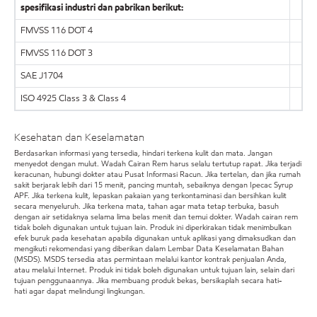
spesifikasi industri dan pabrikan berikut:
FMVSS 116 DOT 4
FMVSS 116 DOT 3
SAE J1704
ISO 4925 Class 3 & Class 4
Kesehatan dan Keselamatan
Berdasarkan informasi yang tersedia, hindari terkena kulit dan mata. Jangan
menyedot dengan mulut. Wadah Cairan Rem harus selalu tertutup rapat. Jika terjadi
keracunan, hubungi dokter atau Pusat Informasi Racun. Jika tertelan, dan jika rumah
sakit berjarak lebih dari 15 menit, pancing muntah, sebaiknya dengan Ipecac Syrup
APF. Jika terkena kulit, lepaskan pakaian yang terkontaminasi dan bersihkan kulit
secara menyeluruh. Jika terkena mata, tahan agar mata tetap terbuka, basuh
dengan air setidaknya selama lima belas menit dan temui dokter. Wadah cairan rem
tidak boleh digunakan untuk tujuan lain. Produk ini diperkirakan tidak menimbulkan
efek buruk pada kesehatan apabila digunakan untuk aplikasi yang dimaksudkan dan
mengikuti rekomendasi yang diberikan dalam Lembar Data Keselamatan Bahan
(MSDS). MSDS tersedia atas permintaan melalui kantor kontrak penjualan Anda,
atau melalui Internet. Produk ini tidak boleh digunakan untuk tujuan lain, selain dari
tujuan penggunaannya. Jika membuang produk bekas, bersikaplah secara hati-
hati agar dapat melindungi lingkungan.