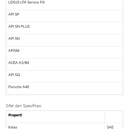
LEXUS
LFA Service Fill
API
SP
API
SN PLUS
API
SN
APISM
ACEA A3/B4
API SQ
Porsche A40
Sifat dan Spesifikasi
Properti
Kelas
SAE