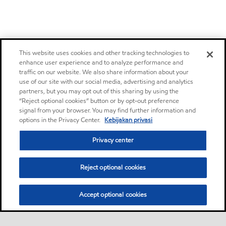
This website uses cookies and other tracking technologies to
enhance user experience and to analyze performance and
traffic on our website. We also share information about your
use of our site with our social media, advertising and analytics
partners, but you may opt out of this sharing by using the
“Reject optional cookies” button or by opt-out preference
signal from your browser. You may find further information and
options in the Privacy Center.
Kebijakan privasi
Privacy center
Reject optional cookies
Accept optional cookies