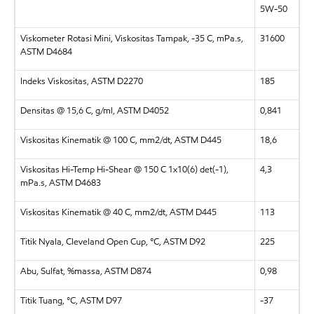
5W-50
Viskometer Rotasi Mini, Viskositas Tampak, -35 C, mPa.s,
31600
ASTM D4684
Indeks Viskositas, ASTM D2270
185
Densitas @ 15,6 C, g/ml, ASTM D4052
0,841
Viskositas Kinematik @ 100 C, mm2/dt, ASTM D445
18,6
Viskositas Hi-Temp Hi-Shear @ 150 C 1x10(6) det(-1),
4,3
mPa.s, ASTM D4683
Viskositas Kinematik @ 40 C, mm2/dt, ASTM D445
113
Titik Nyala, Cleveland Open Cup, °C, ASTM D92
225
Abu, Sulfat, %massa, ASTM D874
0,98
Titik Tuang, °C, ASTM D97
-37