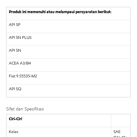
Produk ini memenuhi atau melampaui persyaratan berikut:
API
SP
API
SN PLUS
API
SN
ACEA A3/B4
Fiat 9.55535-M2
API SQ
Sifat dan Spesifikasi
Ciri-Ciri
Kelas
SAE