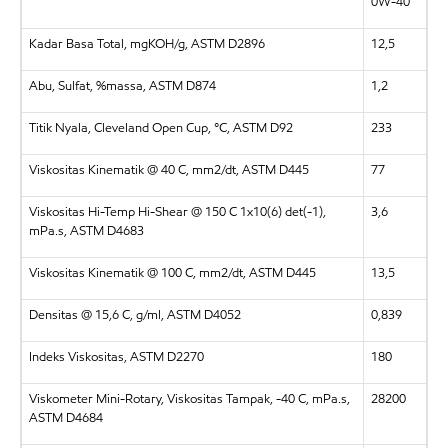
0W-40
Kadar Basa Total, mgKOH/g, ASTM D2896
12,5
Abu, Sulfat, %massa, ASTM D874
1,2
Titik Nyala, Cleveland Open Cup, °C, ASTM D92
233
Viskositas Kinematik @ 40 C, mm2/dt, ASTM D445
77
Viskositas Hi-Temp Hi-Shear @ 150 C 1x10(6) det(-1),
3,6
mPa.s, ASTM D4683
Viskositas Kinematik @ 100 C, mm2/dt, ASTM D445
13,5
Densitas @ 15,6 C, g/ml, ASTM D4052
0,839
Indeks Viskositas, ASTM D2270
180
Viskometer Mini-Rotary, Viskositas Tampak, -40 C, mPa.s,
28200
ASTM D4684