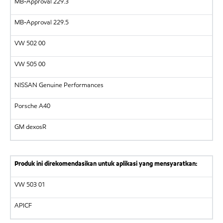
MB-Approval 229.3
MB-Approval 229.5
VW
502 00
VW
505 00
NISSAN
Genuine Performances
Porsche A40
GM dexosR
Produk ini direkomendasikan untuk aplikasi yang mensyaratkan:
VW
503 01
APICF