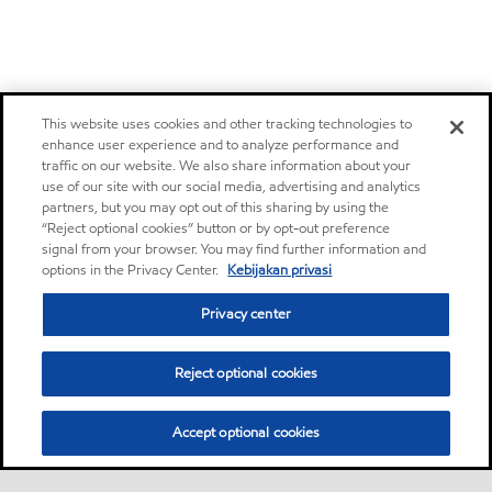
This website uses cookies and other tracking technologies to
enhance user experience and to analyze performance and
traffic on our website. We also share information about your
use of our site with our social media, advertising and analytics
partners, but you may opt out of this sharing by using the
“Reject optional cookies” button or by opt-out preference
signal from your browser. You may find further information and
options in the Privacy Center.
Kebijakan privasi
Privacy center
Reject optional cookies
Accept optional cookies