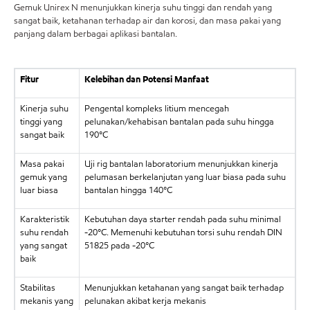
Gemuk Unirex N menunjukkan kinerja suhu tinggi dan rendah yang
sangat baik, ketahanan terhadap air dan korosi, dan masa pakai yang
panjang dalam berbagai aplikasi bantalan.
Fitur
Kelebihan dan Potensi Manfaat
Kinerja suhu
Pengental kompleks litium mencegah
tinggi yang
pelunakan/kehabisan bantalan pada suhu hingga
sangat baik
190°C
Masa pakai
Uji rig bantalan laboratorium menunjukkan kinerja
gemuk yang
pelumasan berkelanjutan yang luar biasa pada suhu
luar biasa
bantalan hingga 140°C
Karakteristik
Kebutuhan daya starter rendah pada suhu minimal
suhu rendah
-20°C. Memenuhi kebutuhan torsi suhu rendah DIN
yang sangat
51825 pada -20°C
baik
Stabilitas
Menunjukkan ketahanan yang sangat baik terhadap
mekanis yang
pelunakan akibat kerja mekanis