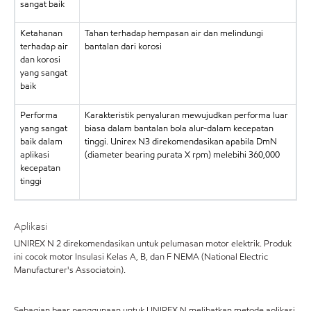
sangat baik
Ketahanan
Tahan terhadap hempasan air dan melindungi
terhadap air
bantalan dari korosi
dan korosi
yang sangat
baik
Performa
Karakteristik penyaluran mewujudkan performa luar
yang sangat
biasa dalam bantalan bola alur-dalam kecepatan
baik dalam
tinggi. Unirex N3 direkomendasikan apabila DmN
aplikasi
(diameter bearing purata X rpm) melebihi 360,000
kecepatan
tinggi
Aplikasi
UNIREX N 2 direkomendasikan untuk pelumasan motor elektrik. Produk
ini cocok motor Insulasi Kelas A, B, dan F NEMA (National Electric
Manufacturer's Associatoin).
Sebagian bear penggunaan untuk UNIREX N melibatkan metode aplikasi