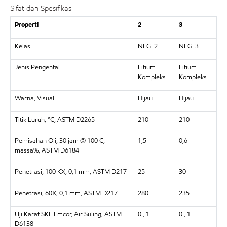
Sifat dan Spesifikasi
Properti
2
3
Kelas
NLGI 2
NLGI 3
Jenis Pengental
Litium
Litium
Kompleks
Kompleks
Warna, Visual
Hijau
Hijau
Titik Luruh, °C, ASTM D2265
210
210
Pemisahan Oli, 30 jam @ 100 C,
1,5
0,6
massa%, ASTM D6184
Penetrasi, 100 KX, 0,1 mm, ASTM D217
25
30
Penetrasi, 60X, 0,1 mm, ASTM D217
280
235
Uji Karat SKF Emcor, Air Suling, ASTM
0 , 1
0 , 1
D6138