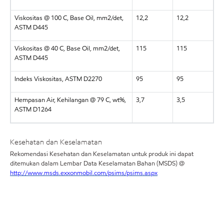
Viskositas @ 100 C, Base Oil, mm2/det,
12,2
12,2
ASTM D445
Viskositas @ 40 C, Base Oil, mm2/det,
115
115
ASTM D445
Indeks Viskositas, ASTM D2270
95
95
Hempasan Air, Kehilangan @ 79 C, wt%,
3,7
3,5
ASTM D1264
Kesehatan dan Keselamatan
Rekomendasi Kesehatan dan Keselamatan untuk produk ini dapat
ditemukan dalam Lembar Data Keselamatan Bahan (MSDS) @
http://www.msds.exxonmobil.com/psims/psims.aspx