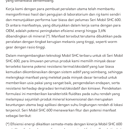
yang senantiasa berkembang.
Kerja kami dengan para pembuat peralatan utama telah membantu
mengonfirmasi hasil dari pengujian di laboratorium dan
rig
kami sendiri
dan menunjukkan performa luar biasa dari pelumas Seri Mobil SHC 600.
Di antara manfaatnya, yang ditunjukkan dalam kerja sama dengan para
OEM, adalah potensi peningkatan efisiensi energi hingga 3,6%
dibandingkan oli mineral (*). Manfaat tersebut terutama dibuktikan pada
peralatan dengan tingkat kerugian mekanis yang tinggi, seperti worm
gear dengan rasio tinggi.
Dalam mengembangkan teknologi Mobil SHC terbaru untuk oli Seri Mobil
SHC 600, para ilmuwan perumus produk kami memilih minyak dasar
terseleksi karena potensi resistansi termal/oksidatif yang luar biasa
kemudian dikombinasikan dengan sistem aditif yang seimbang, sehingga
melengkapi manfaat yang melekat pada minyak dasar tersebut untuk
memberikan usia pakai yang sangat baik, pengendalian endapan, serta
resistansi terhadap degradasi termal/oksidatif dan kimiawi. Pendekatan
formulasi ini memberikan karakteristik fluiditas pada suhu rendah yang
melampaui sejumlah produk mineral konvensional dan merupakan
keuntungan utama bagi aplikasi dengan suhu lingkungan rendah di lokasi
terpencil. Seri Mobil SHC 600 menawarkan fitur dan potensi manfaat
sebagai berikut:
(*) Efisiensi energi dikaitkan semata-mata dengan kinerja Mobil SHC 600