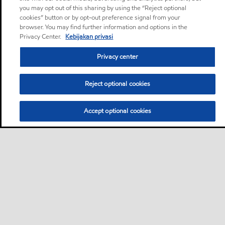
you may opt out of this sharing by using the “Reject optional
Bisnis
cookies” button or by opt-out preference signal from your
browser. You may find further information and options in the
Sekilas
Hubungi ahli pelumas
•
•
Privacy Center.
Kebijakan privasi
Pengendara
Privacy center
Mobil
Sepeda motor & skuter
Truk & diesel
Promosi dan acara
•
•
•
•
Reject optional cookies
Berita dan acara
•
Untuk dukungan
Accept optional cookies
Sitemap
Hubungi
Tempat membeli
•
•
•