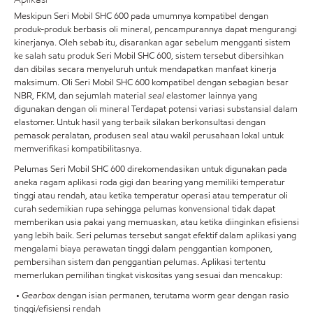
Meskipun Seri Mobil SHC 600 pada umumnya kompatibel dengan
produk-produk berbasis oli mineral, pencampurannya dapat mengurangi
kinerjanya. Oleh sebab itu, disarankan agar sebelum mengganti sistem
ke salah satu produk Seri Mobil SHC 600, sistem tersebut dibersihkan
dan dibilas secara menyeluruh untuk mendapatkan manfaat kinerja
maksimum. Oli Seri Mobil SHC 600 kompatibel dengan sebagian besar
NBR, FKM, dan sejumlah material
seal
elastomer lainnya yang
digunakan dengan oli mineral Terdapat potensi variasi substansial dalam
elastomer. Untuk hasil yang terbaik silakan berkonsultasi dengan
pemasok peralatan, produsen seal atau wakil perusahaan lokal untuk
memverifikasi kompatibilitasnya.
Pelumas Seri Mobil SHC 600 direkomendasikan untuk digunakan pada
aneka ragam aplikasi roda gigi dan bearing yang memiliki temperatur
tinggi atau rendah, atau ketika temperatur operasi atau temperatur oli
curah sedemikian rupa sehingga pelumas konvensional tidak dapat
memberikan usia pakai yang memuaskan, atau ketika diinginkan efisiensi
yang lebih baik. Seri pelumas tersebut sangat efektif dalam aplikasi yang
mengalami biaya perawatan tinggi dalam penggantian komponen,
pembersihan sistem dan penggantian pelumas. Aplikasi tertentu
memerlukan pemilihan tingkat viskositas yang sesuai dan mencakup:
•
Gearbox
dengan isian permanen, terutama worm gear dengan rasio
tinggi/efisiensi rendah