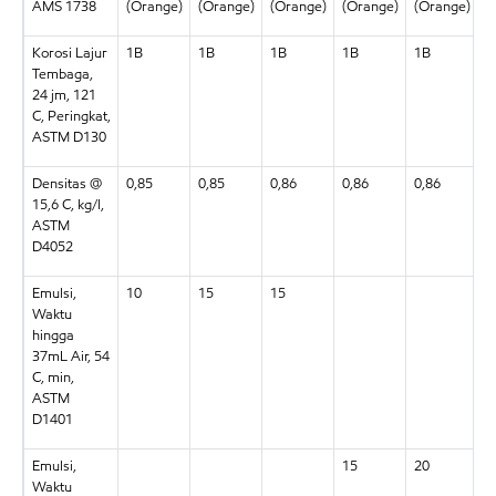
AMS 1738
(Orange)
(Orange)
(Orange)
(Orange)
(Orange)
(
Korosi Lajur
1B
1B
1B
1B
1B
1
Tembaga,
24 jm, 121
C, Peringkat,
ASTM D130
Densitas @
0,85
0,85
0,86
0,86
0,86
0
15,6 C, kg/l,
ASTM
D4052
Emulsi,
10
15
15
Waktu
hingga
37mL Air, 54
C, min,
ASTM
D1401
Emulsi,
15
20
2
Waktu