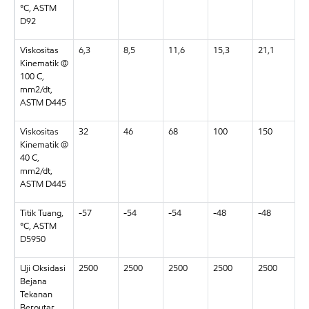
°C, ASTM
D92
Viskositas
6,3
8,5
11,6
15,3
21,1
2
Kinematik @
100 C,
mm2/dt,
ASTM D445
Viskositas
32
46
68
100
150
2
Kinematik @
40 C,
mm2/dt,
ASTM D445
Titik Tuang,
-57
-54
-54
-48
-48
-
°C, ASTM
D5950
Uji Oksidasi
2500
2500
2500
2500
2500
2
Bejana
Tekanan
Berputar,