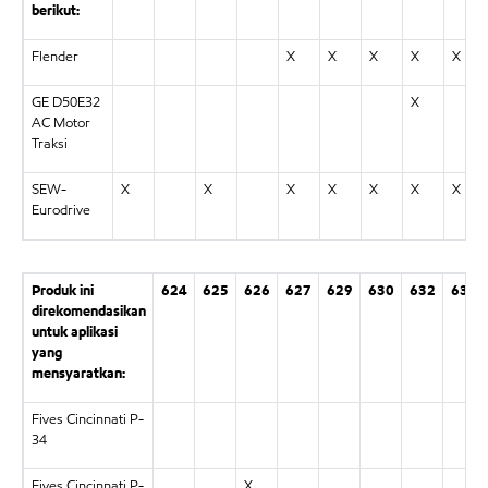
berikut:
Flender
X
X
X
X
X
GE D50E32
X
AC Motor
Traksi
SEW-
X
X
X
X
X
X
X
Eurodrive
Produk ini
624
625
626
627
629
630
632
634
direkomendasikan
untuk aplikasi
yang
mensyaratkan:
Fives Cincinnati P-
34
Fives Cincinnati P-
X