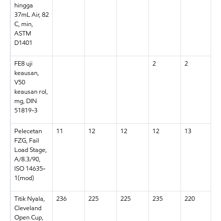
hingga
37mL Air, 82
C, min,
ASTM
D1401
FE8 uji
2
2
2
keausan,
V50
keausan rol,
mg, DIN
51819-3
Pelecetan
11
12
12
12
13
1
FZG, Fail
Load Stage,
A/8.3/90,
ISO 14635-
1(mod)
Titik Nyala,
236
225
225
235
220
2
Cleveland
Open Cup,