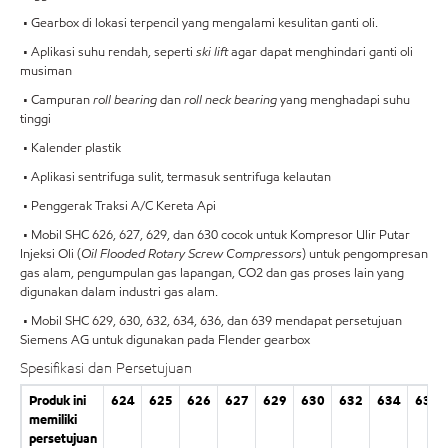
• Gearbox di lokasi terpencil yang mengalami kesulitan ganti oli.
• Aplikasi suhu rendah, seperti
ski lift
agar dapat menghindari ganti oli
musiman
• Campuran
roll bearing
dan
roll neck bearing
yang menghadapi suhu
tinggi
• Kalender plastik
• Aplikasi sentrifuga sulit, termasuk sentrifuga kelautan
• Penggerak Traksi A/C Kereta Api
• Mobil SHC 626, 627, 629, dan 630 cocok untuk Kompresor Ulir Putar
Injeksi Oli (
Oil Flooded Rotary Screw Compressors
) untuk pengompresan
gas alam, pengumpulan gas lapangan, CO2 dan gas proses lain yang
digunakan dalam industri gas alam.
• Mobil SHC 629, 630, 632, 634, 636, dan 639 mendapat persetujuan
Siemens AG untuk digunakan pada Flender gearbox
Spesifikasi dan Persetujuan
Produk ini
624
625
626
627
629
630
632
634
636
memiliki
persetujuan