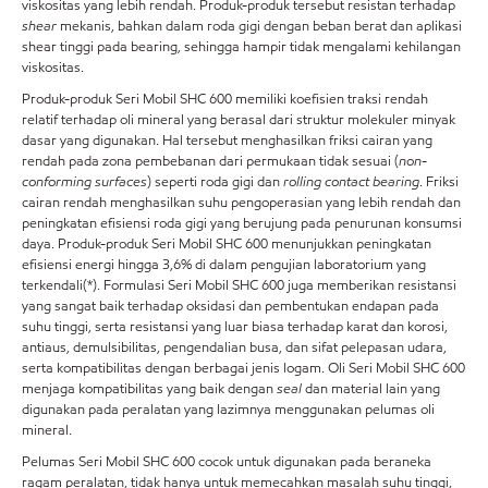
viskositas yang lebih rendah. Produk-produk tersebut resistan terhadap
shear
mekanis, bahkan dalam roda gigi dengan beban berat dan aplikasi
shear tinggi pada bearing, sehingga hampir tidak mengalami kehilangan
viskositas.
Produk-produk Seri Mobil SHC 600 memiliki koefisien traksi rendah
relatif terhadap oli mineral yang berasal dari struktur molekuler minyak
dasar yang digunakan. Hal tersebut menghasilkan friksi cairan yang
rendah pada zona pembebanan dari permukaan tidak sesuai (
non-
conforming surfaces
) seperti roda gigi dan
rolling contact bearing
. Friksi
cairan rendah menghasilkan suhu pengoperasian yang lebih rendah dan
peningkatan efisiensi roda gigi yang berujung pada penurunan konsumsi
daya. Produk-produk Seri Mobil SHC 600 menunjukkan peningkatan
efisiensi energi hingga 3,6% di dalam pengujian laboratorium yang
terkendali(*). Formulasi Seri Mobil SHC 600 juga memberikan resistansi
yang sangat baik terhadap oksidasi dan pembentukan endapan pada
suhu tinggi, serta resistansi yang luar biasa terhadap karat dan korosi,
antiaus, demulsibilitas, pengendalian busa, dan sifat pelepasan udara,
serta kompatibilitas dengan berbagai jenis logam. Oli Seri Mobil SHC 600
menjaga kompatibilitas yang baik dengan
seal
dan material lain yang
digunakan pada peralatan yang lazimnya menggunakan pelumas oli
mineral.
Pelumas Seri Mobil SHC 600 cocok untuk digunakan pada beraneka
ragam peralatan, tidak hanya untuk memecahkan masalah suhu tinggi,