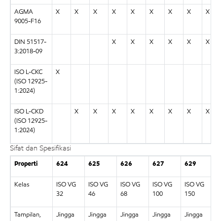
AGMA
X
X
X
X
X
X
X
X
X
9005-F16
DIN 51517-
X
X
X
X
X
X
3:2018-09
ISO L-CKC
X
(ISO 12925-
1:2024)
ISO L-CKD
X
X
X
X
X
X
X
X
(ISO 12925-
1:2024)
Sifat dan Spesifikasi
Properti
624
625
626
627
629
6
Kelas
ISO VG
ISO VG
ISO VG
ISO VG
ISO VG
I
32
46
68
100
150
2
Tampilan,
Jingga
Jingga
Jingga
Jingga
Jingga
J