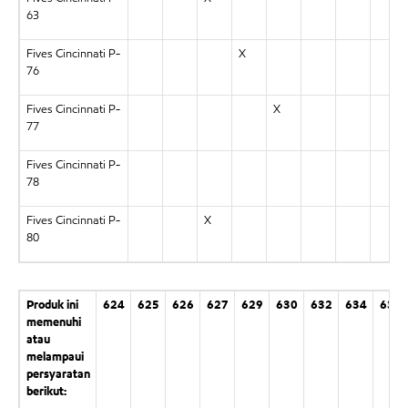
63
Fives Cincinnati P-
X
76
Fives Cincinnati P-
X
77
Fives Cincinnati P-
78
Fives Cincinnati P-
X
80
Produk ini
624
625
626
627
629
630
632
634
636
memenuhi
atau
melampaui
persyaratan
berikut: