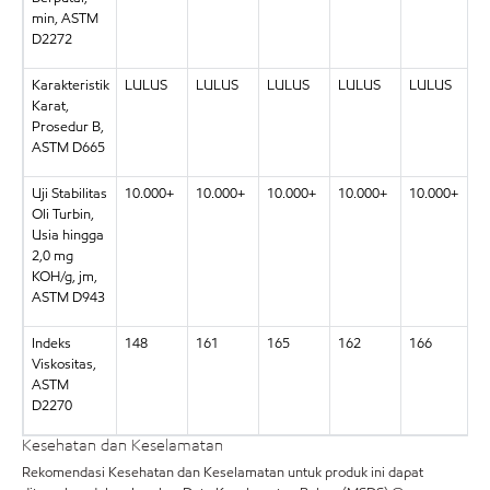
min, ASTM
D2272
Karakteristik
LULUS
LULUS
LULUS
LULUS
LULUS
L
Karat,
Prosedur B,
ASTM D665
Uji Stabilitas
10.000+
10.000+
10.000+
10.000+
10.000+
1
Oli Turbin,
Usia hingga
2,0 mg
KOH/g, jm,
ASTM D943
Indeks
148
161
165
162
166
1
Viskositas,
ASTM
D2270
Kesehatan dan Keselamatan
Rekomendasi Kesehatan dan Keselamatan untuk produk ini dapat