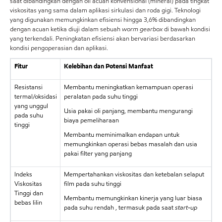
saat dibandingkan dengan oli acuan konvensional (mineral) pada tingkat
viskositas yang sama dalam aplikasi sirkulasi dan roda gigi. Teknologi
yang digunakan memungkinkan efisiensi hingga 3,6% dibandingkan
dengan acuan ketika diuji dalam sebuah
worm gearbox
di bawah kondisi
yang terkendali. Peningkatan efisiensi akan bervariasi berdasarkan
kondisi pengoperasian dan aplikasi.
Fitur
Kelebihan dan Potensi Manfaat
Resistansi
Membantu meningkatkan kemampuan operasi
termal/oksidasi
peralatan pada suhu tinggi
yang unggul
Usia pakai oli panjang, membantu mengurangi
pada suhu
biaya pemeliharaan
tinggi
Membantu meminimalkan endapan untuk
memungkinkan operasi bebas masalah dan usia
pakai filter yang panjang
Indeks
Mempertahankan viskositas dan ketebalan selaput
Viskositas
film pada suhu tinggi
Tinggi dan
Membantu memungkinkan kinerja yang luar biasa
bebas lilin
pada suhu rendah , termasuk pada saat
start-up