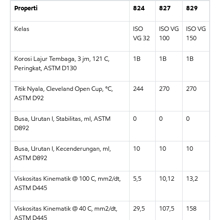
Properti
824
827
829
Kelas
ISO
ISO VG
ISO VG
VG 32
100
150
Korosi Lajur Tembaga, 3 jm, 121 C,
1B
1B
1B
Peringkat, ASTM D130
Titik Nyala, Cleveland Open Cup, °C,
244
270
270
ASTM D92
Busa, Urutan I, Stabilitas, ml, ASTM
0
0
0
D892
Busa, Urutan I, Kecenderungan, ml,
10
10
10
ASTM D892
Viskositas Kinematik @ 100 C, mm2/dt,
5,5
10,12
13,2
ASTM D445
Viskositas Kinematik @ 40 C, mm2/dt,
29,5
107,5
158
ASTM D445