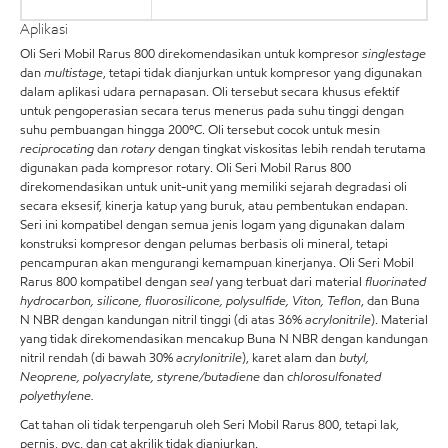
Aplikasi
Oli Seri Mobil Rarus 800 direkomendasikan untuk kompresor
singlestage
dan
multistage
, tetapi tidak dianjurkan untuk kompresor yang digunakan
dalam aplikasi udara pernapasan. Oli tersebut secara khusus efektif
untuk pengoperasian secara terus menerus pada suhu tinggi dengan
suhu pembuangan hingga 200ºC. Oli tersebut cocok untuk mesin
reciprocating
dan
rotary
dengan tingkat viskositas lebih rendah terutama
digunakan pada kompresor rotary. Oli Seri Mobil Rarus 800
direkomendasikan untuk unit-unit yang memiliki sejarah degradasi oli
secara eksesif, kinerja katup yang buruk, atau pembentukan endapan.
Seri ini kompatibel dengan semua jenis logam yang digunakan dalam
konstruksi kompresor dengan pelumas berbasis oli mineral, tetapi
pencampuran akan mengurangi kemampuan kinerjanya. Oli Seri Mobil
Rarus 800 kompatibel dengan
seal
yang terbuat dari material
fluorinated
hydrocarbon, silicone, fluorosilicone, polysulfide, Viton, Teflon
, dan Buna
N NBR dengan kandungan nitril tinggi (di atas 36%
acrylonitrile
). Material
yang tidak direkomendasikan mencakup Buna N NBR dengan kandungan
nitril rendah (di bawah 30%
acrylonitrile
), karet alam dan
butyl,
Neoprene, polyacrylate, styrene/butadiene
dan
chlorosulfonated
polyethylene.
Cat tahan oli tidak terpengaruh oleh Seri Mobil Rarus 800, tetapi lak,
pernis, pvc, dan cat akrilik tidak dianjurkan.