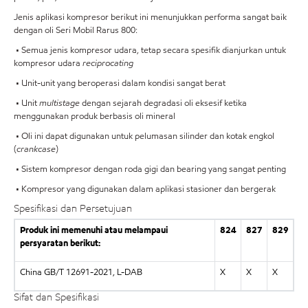
Jenis aplikasi kompresor berikut ini menunjukkan performa sangat baik
dengan oli Seri Mobil Rarus 800:
• Semua jenis kompresor udara, tetap secara spesifik dianjurkan untuk
kompresor udara
reciprocating
• Unit-unit yang beroperasi dalam kondisi sangat berat
• Unit
multistage
dengan sejarah degradasi oli eksesif ketika
menggunakan produk berbasis oli mineral
• Oli ini dapat digunakan untuk pelumasan silinder dan kotak engkol
(
crankcase
)
• Sistem kompresor dengan roda gigi dan bearing yang sangat penting
• Kompresor yang digunakan dalam aplikasi stasioner dan bergerak
Spesifikasi dan Persetujuan
Produk ini memenuhi atau melampaui
824
827
829
persyaratan berikut:
China GB/T 12691-2021, L-DAB
X
X
X
Sifat dan Spesifikasi