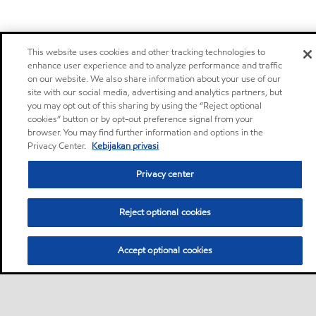
This website uses cookies and other tracking technologies to
enhance user experience and to analyze performance and traffic
on our website. We also share information about your use of our
site with our social media, advertising and analytics partners, but
you may opt out of this sharing by using the “Reject optional
cookies” button or by opt-out preference signal from your
browser. You may find further information and options in the
Privacy Center.
Kebijakan privasi
Privacy center
Reject optional cookies
Accept optional cookies
Bisnis
Sekilas
Hubungi ahli pelumas
•
•
Pengendara