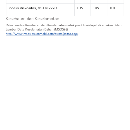
Indeks Viskositas, ASTM 2270
106
105
101
Kesehatan dan Keselamatan
Rekomendasi Kesehatan dan Keselamatan untuk produk ini dapat ditemukan dalam
Lembar Data Keselamatan Bahan (MSDS) @
http://www.msds.exxonmobil.com/psims/psims.aspx