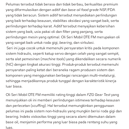
Pelumas tersebut tidak berasa dan tidak berbau, berkualitas premium
yang diformulasikan dengan aditif dan
base oil food grade
NSF/FDA
yang tidak beracun. Sistem aditif tersebut menyediakan perlindungan
yang baik terhadap keausan, stabilitas oksidasi yang sangat baik, serta
perlindungan terhadap karat. Aditif tersebut menyajikan kebersihan
sistem yang baik, usia pakai oli dan filter yang panjang, serta
perlindungan mesin yang optimal. Oli Seri Mobil DTE FM merupakan oli
yang sangat baik untuk roda gigi,
bearing
, dan sirkulasi.
Seri ini juga cocok untuk memenuhi persyaratan kritis pada komponen
sistem hidraulis, seperti katup servo dengan celah yang sangat sempit,
serta alat pemesinan (
machine tools
) yang dikendalikan secara numerik
(NC) dengan tingkat akurasi tinggi. Produk-produk tersebut memenuhi
persyaratan paling ketat dari beraneka ragam produsen sistem dan
komponen yang menggunakan berbagai rancangan multi-metalurgi,
sehingga menjadikannya produk tunggal dengan karakteristik kinerja
luar biasa.
Oli Seri Mobil DTE FM memiliki rating tinggi dalam
FZG Gear Test
yang
menunjukkan oli ini memberi perlindungan istimewa terhadap keausan
dan perlecetan (
scuffing
). Hal tersebut memungkinkan penggunaan
pelumas ini pada sistem non-hidraulis yang mungkin berisi roda gigi dan
bearing. Indeks viskositas tinggi yang secara alami ditemukan dalam
base oil, menjamin performa yang luar biasa pada rentang suhu yang
luas.