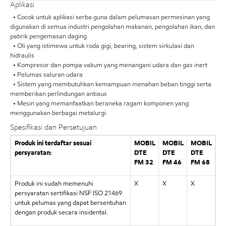
Aplikasi
• Cocok untuk aplikasi serba guna dalam pelumasan permesinan yang
digunakan di semua industri pengolahan makanan, pengolahan ikan, dan
pabrik pengemasan daging
• Oli yang istimewa untuk roda gigi, bearing, sistem sirkulasi dan
hidraulis
• Kompresor dan pompa vakum yang menangani udara dan gas inert
• Pelumas saluran udara
• Sistem yang membutuhkan kemampuan menahan beban tinggi serta
memberikan perlindungan antiaus
• Mesin yang memanfaatkan beraneka ragam komponen yang
menggunakan berbagai metalurgi
Spesifikasi dan Persetujuan
Produk ini terdaftar sesuai
MOBIL
MOBIL
MOBIL
persyaratan:
DTE
DTE
DTE
FM 32
FM 46
FM 68
Produk ini sudah memenuhi
X
X
X
persyaratan sertifikasi NSF ISO 21469
untuk pelumas yang dapat bersentuhan
dengan produk secara insidental.