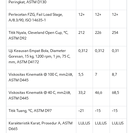
Peringkat, ASTM D130
Perlecetan FZG, Fail Load Stage,
12+
12+
12+
A/8.3/90, ISO 14635-1
Titik Nyala, Cleveland Open Cup, °C,
212
226
254
ASTM D92
Uji Keausan Empat Bola, Diameter
0,312
0,312
0,31
Goresan, 15 kg, 1200 rpm, 1 jm, 75 C,
mm, ASTM D4172
Viskositas Kinematik @ 100 C, mm2/dt,
5,5
7
8,7
ASTM D445
Viskositas Kinematik @ 40 C, mm2/dt,
33,2
46,6
68,5
ASTM D445
Titik Tuang, °C, ASTM D97
-21
-15
-15
Karakteristik Karat, Prosedur A, ASTM
LULUS
LULUS
LULUS
D665