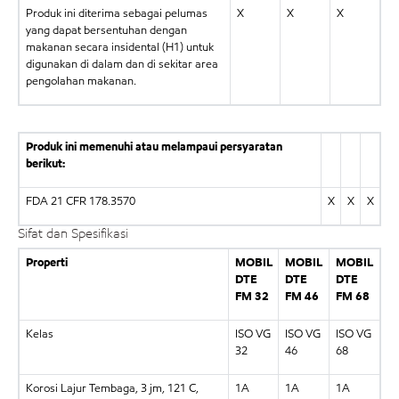
Produk ini diterima sebagai pelumas
X
X
X
yang dapat bersentuhan dengan
makanan secara insidental (H1) untuk
digunakan di dalam dan di sekitar area
pengolahan makanan.
Produk ini memenuhi atau melampaui persyaratan
berikut:
FDA 21 CFR 178.3570
X
X
X
Sifat dan Spesifikasi
Properti
MOBIL
MOBIL
MOBIL
DTE
DTE
DTE
FM 32
FM 46
FM 68
Kelas
ISO VG
ISO VG
ISO VG
32
46
68
Korosi Lajur Tembaga, 3 jm, 121 C,
1A
1A
1A