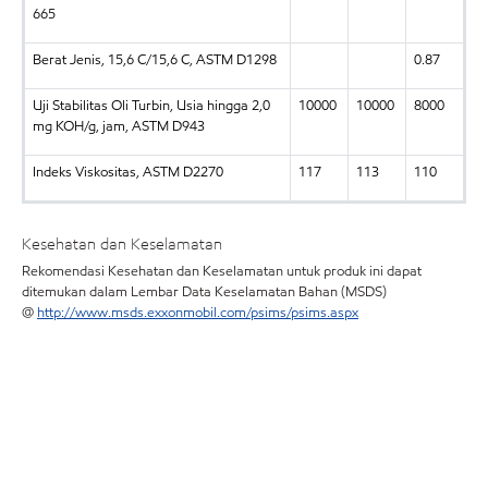
665
Berat Jenis, 15,6 C/15,6 C, ASTM D1298
0.87
Uji Stabilitas Oli Turbin, Usia hingga 2,0
10000
10000
8000
mg KOH/g, jam, ASTM D943
Indeks Viskositas, ASTM D2270
117
113
110
Kesehatan dan Keselamatan
Rekomendasi Kesehatan dan Keselamatan untuk produk ini dapat
ditemukan dalam Lembar Data Keselamatan Bahan (MSDS)
@
http://www.msds.exxonmobil.com/psims/psims.aspx