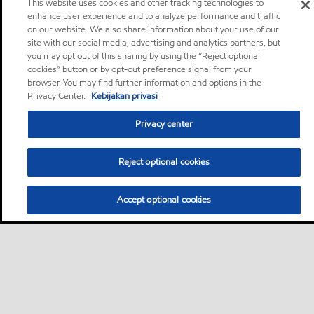
This website uses cookies and other tracking technologies to
enhance user experience and to analyze performance and traffic
on our website. We also share information about your use of our
site with our social media, advertising and analytics partners, but
you may opt out of this sharing by using the “Reject optional
cookies” button or by opt-out preference signal from your
browser. You may find further information and options in the
Privacy Center.
Kebijakan privasi
Privacy center
Bisnis
Reject optional cookies
Sekilas
Hubungi ahli pelumas
•
•
Accept optional cookies
Pengendara
Mobil
Sepeda motor & skuter
Truk & diesel
Promosi dan acara
•
•
•
•
Berita dan acara
•
Untuk dukungan
Sitemap
Hubungi
Tempat membeli
•
•
•