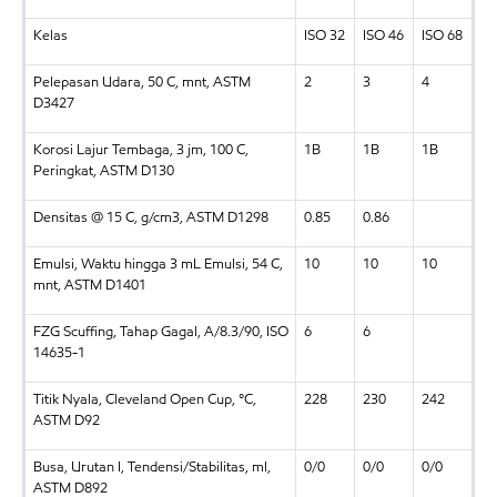
Kelas
ISO 32
ISO 46
ISO 68
Pelepasan Udara, 50 C, mnt, ASTM
2
3
4
D3427
Korosi Lajur Tembaga, 3 jm, 100 C,
1B
1B
1B
Peringkat, ASTM D130
Densitas @ 15 C, g/cm3, ASTM D1298
0.85
0.86
Emulsi, Waktu hingga 3 mL Emulsi, 54 C,
10
10
10
mnt, ASTM D1401
FZG Scuffing, Tahap Gagal, A/8.3/90, ISO
6
6
14635-1
Titik Nyala, Cleveland Open Cup, °C,
228
230
242
ASTM D92
Busa, Urutan I, Tendensi/Stabilitas, ml,
0/0
0/0
0/0
ASTM D892