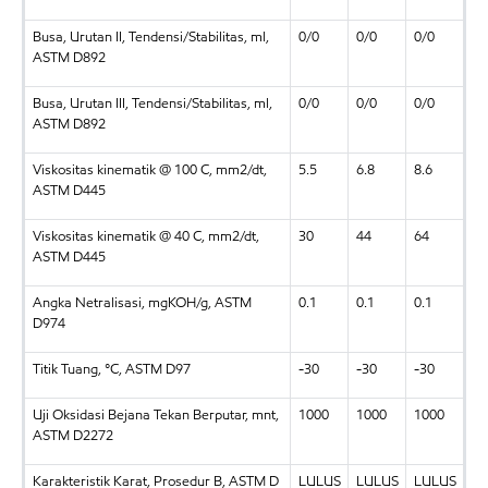
Busa, Urutan II, Tendensi/Stabilitas, ml,
0/0
0/0
0/0
ASTM D892
Busa, Urutan III, Tendensi/Stabilitas, ml,
0/0
0/0
0/0
ASTM D892
Viskositas kinematik @ 100 C, mm2/dt,
5.5
6.8
8.6
ASTM D445
Viskositas kinematik @ 40 C, mm2/dt,
30
44
64
ASTM D445
Angka Netralisasi, mgKOH/g, ASTM
0.1
0.1
0.1
D974
Titik Tuang, °C, ASTM D97
-30
-30
-30
Uji Oksidasi Bejana Tekan Berputar, mnt,
1000
1000
1000
ASTM D2272
Karakteristik Karat, Prosedur B, ASTM D
LULUS
LULUS
LULUS