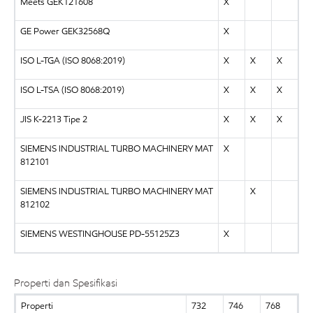
Meets GEK121608
X
GE Power GEK32568Q
X
ISO L-TGA (ISO 8068:2019)
X
X
X
ISO L-TSA (ISO 8068:2019)
X
X
X
JIS K-2213 Tipe 2
X
X
X
SIEMENS INDUSTRIAL TURBO MACHINERY MAT
X
812101
SIEMENS INDUSTRIAL TURBO MACHINERY MAT
X
812102
SIEMENS WESTINGHOUSE PD-55125Z3
X
Properti dan Spesifikasi
Properti
732
746
768