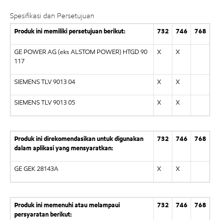
Spesifikasi dan Persetujuan
Produk ini memiliki persetujuan berikut:
732
746
768
GE POWER AG (eks ALSTOM POWER) HTGD 90
X
X
117
SIEMENS TLV 9013 04
X
X
SIEMENS TLV 9013 05
X
X
Produk ini direkomendasikan untuk digunakan
732
746
768
dalam aplikasi yang mensyaratkan:
GE GEK 28143A
X
X
Produk ini memenuhi atau melampaui
732
746
768
persyaratan berikut: