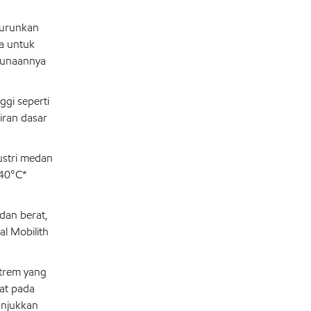
nurunkan
a untuk
gunaannya
gi seperti
iran dasar
ustri medan
-40°C*
dan berat,
l Mobilith
strem yang
rat pada
unjukkan