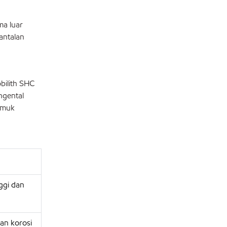
ma luar
antalan
bilith SHC
ngental
emuk
ggi dan
an korosi