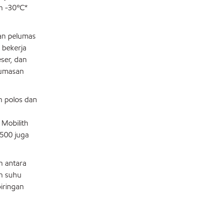
ah -30ºC*
gan pelumas
 bekerja
ser, dan
lumasan
n polos dan
Mobilith
1500 juga
n antara
an suhu
iringan