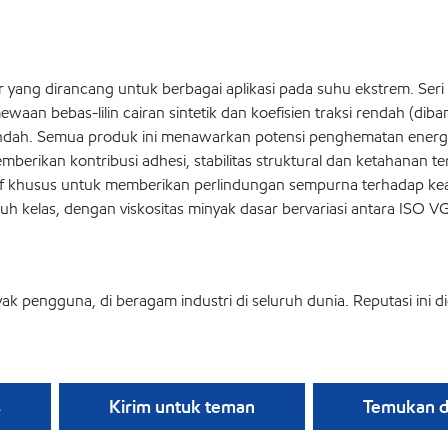
yang dirancang untuk berbagai aplikasi pada suhu ekstrem. Seri p
timewaan bebas-lilin cairan sintetik dan koefisien traksi rendah (
t rendah. Semua produk ini menawarkan potensi penghematan energ
emberikan kontribusi adhesi, stabilitas struktural dan ketahanan t
itif khusus untuk memberikan perlindungan sempurna terhadap keau
juh kelas, dengan viskositas minyak dasar bervariasi antara ISO V
ak pengguna, di beragam industri di seluruh dunia. Reputasi ini di
s
Kirim untuk teman
Temukan di