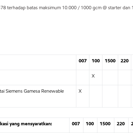
478 terhadap batas maksimum 10.000 / 1000 gcm @ starter dan 1
007
100
1500
220
X
ntai Siemens Gamesa Renewable
X
ikasi yang mensyaratkan:
007
100
1500
220