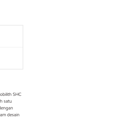
obilith SHC
h satu
 dengan
lam desain