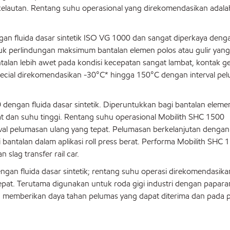
si kelautan. Rentang suhu operasional yang direkomendasikan adal
gan fluida dasar sintetik ISO VG 1000 dan sangat diperkaya den
uk perlindungan maksimum bantalan elemen polos atau gulir yang
alan lebih awet pada kondisi kecepatan sangat lambat, kontak ge
pecial direkomendasikan -30°C* hingga 150°C dengan interval pe
dengan fluida dasar sintetik. Diperuntukkan bagi bantalan eleme
at dan suhu tinggi. Rentang suhu operasional Mobilith SHC 1500
al pelumasan ulang yang tepat. Pelumasan berkelanjutan dengan 
antalan dalam aplikasi roll press berat. Performa Mobilith SHC 
 slag transfer rail car.
gan fluida dasar sintetik; rentang suhu operasi direkomendasika
epat. Terutama digunakan untuk roda gigi industri dengan papar
 memberikan daya tahan pelumas yang dapat diterima dan pada p