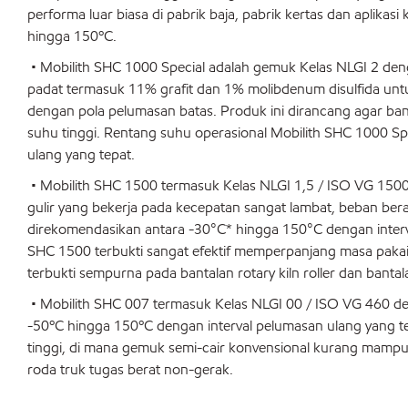
performa luar biasa di pabrik baja, pabrik kertas dan aplika
hingga 150ºC.
• Mobilith SHC 1000 Special adalah gemuk Kelas NLGI 2 den
padat termasuk 11% grafit dan 1% molibdenum disulfida unt
dengan pola pelumasan batas. Produk ini dirancang agar bant
suhu tinggi. Rentang suhu operasional Mobilith SHC 1000 S
ulang yang tepat.
• Mobilith SHC 1500 termasuk Kelas NLGI 1,5 / ISO VG 1500 
gulir yang bekerja pada kecepatan sangat lambat, beban ber
direkomendasikan antara -30°C* hingga 150°C dengan interv
SHC 1500 terbukti sangat efektif memperpanjang masa pakai b
terbukti sempurna pada bantalan rotary kiln roller dan bantalan
• Mobilith SHC 007 termasuk Kelas NLGI 00 / ISO VG 460 den
-50ºC hingga 150ºC dengan interval pelumasan ulang yang t
tinggi, di mana gemuk semi-cair konvensional kurang mampu
roda truk tugas berat non-gerak.