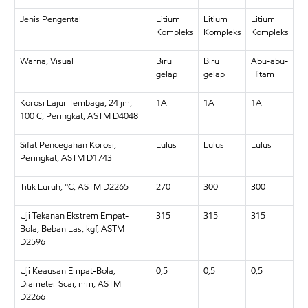
Jenis Pengental
Litium
Litium
Litium
Kompleks
Kompleks
Kompleks
Warna, Visual
Biru
Biru
Abu-abu-
gelap
gelap
Hitam
Korosi Lajur Tembaga, 24 jm,
1A
1A
1A
100 C, Peringkat, ASTM D4048
Sifat Pencegahan Korosi,
Lulus
Lulus
Lulus
Peringkat, ASTM D1743
Titik Luruh, °C, ASTM D2265
270
300
300
Uji Tekanan Ekstrem Empat-
315
315
315
Bola, Beban Las, kgf, ASTM
D2596
Uji Keausan Empat-Bola,
0,5
0,5
0,5
Diameter Scar, mm, ASTM
D2266