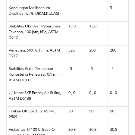
Kandungan Molibdenum
3
Disulfida, wt %, DIKALKULASI
Stabilitas Oksidasi, Penurunan
13,8
13,8
Tekanan, 100 jam, kPa, ASTM
D942
Penetrasi, 60X, 0,1 mm, ASTM
325
280
280
D217
Stabilitas Gulir, Perubahan
-5
-5
-5
Konsistensi Penetrasi, 0,1 mm,
ASTM D1831
Uji Karat SKF Emcor, Air Suling,
0 , 0
0 , 0
0 , 0
ASTM D6138
Timken OK Load, lb, ASTM D
50
50
50
2509
Viskositas @ 100 C, Base Oil,
30,8
30,8
30,8