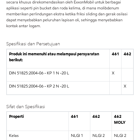
secara khusus direkomendasikan oleh ExxonMobil untuk berbagai
aplikasi seperti pin bucket dan roda kelima, di mana molibdenum
memberikan perlindungan ekstra ketika friksi sliding dan gerak osilasi
dapat menyebabkan peluruhan lapisan oli, sehingga menyebabkan
kontak antar logam.
Spesifikasi dan Persetujuan
Produk ini memenuhi atau melampaui persyaratan
461
462
berikut:
DIN 51825:2004-06 - KP 1 N -20 L
X
DIN 51825:2004-06 - KP 2 N -20 L
X
Sifat dan Spesifikasi
Properti
461
462
462
MOLY
Kelas
NLGI 1
NLGI 2
NLGI 2