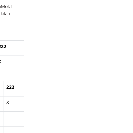
nMobil
 dalam
222
X
222
X