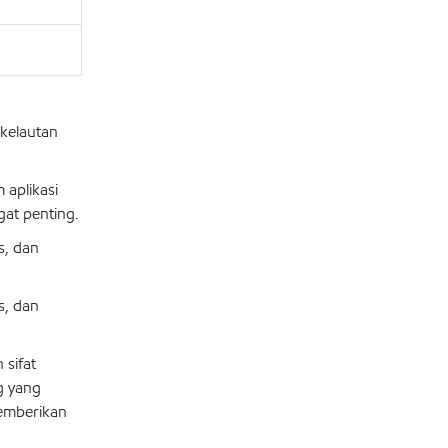
 kelautan
 aplikasi
at penting.
s, dan
s, dan
sifat
g yang
memberikan