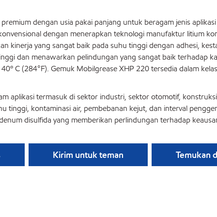
remium dengan usia pakai panjang untuk beragam jenis aplikasi 
konvensional dengan menerapkan teknologi manufaktur litium kom
kinerja yang sangat baik pada suhu tinggi dengan adhesi, kestabi
inggi dan menawarkan pelindungan yang sangat baik terhadap karat
º C (284°F). Gemuk Mobilgrease XHP 220 tersedia dalam kelas NL
likasi termasuk di sektor industri, sektor otomotif, konstruksi
hu tinggi, kontaminasi air, pembebanan kejut, dan interval peng
num disulfida yang memberikan perlindungan terhadap keausan d
s
Kirim untuk teman
Temukan di