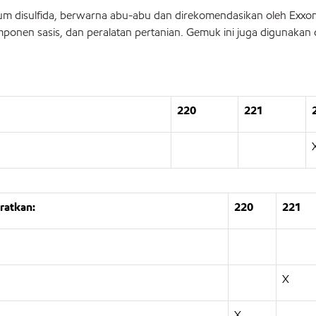
 disulfida, berwarna abu-abu dan direkomendasikan oleh Exxo
mponen sasis, dan peralatan pertanian. Gemuk ini juga digunakan
220
221
ratkan:
220
221
X
X