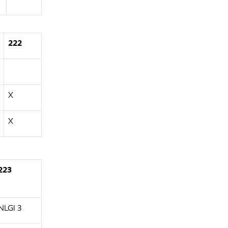
222
X
X
223
NLGI 3