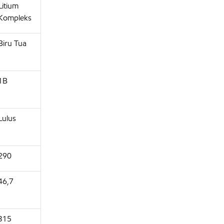
Litium
Kompleks
Biru Tua
1B
Lulus
290
46,7
315