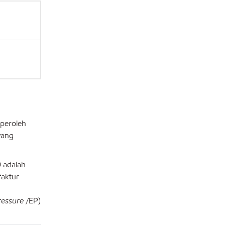
peroleh
yang
0 adalah
faktur
ressure
/EP)