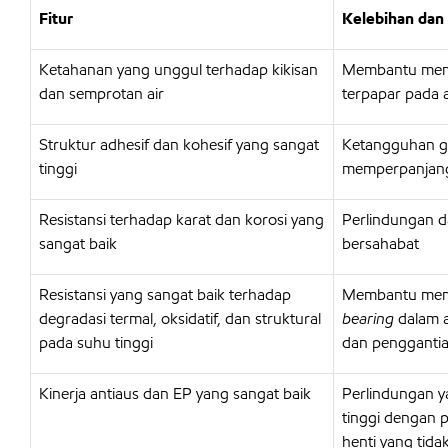
Fitur
Kelebihan dan
Ketahanan yang unggul terhadap kikisan
Membantu mema
dan semprotan air
terpapar pada 
Struktur adhesif dan kohesif yang sangat
Ketangguhan g
tinggi
memperpanjang 
Resistansi terhadap karat dan korosi yang
Perlindungan d
sangat baik
bersahabat
Resistansi yang sangat baik terhadap
Membantu memp
degradasi termal, oksidatif, dan struktural
bearing
dalam a
pada suhu tinggi
dan pengganti
Kinerja antiaus dan EP yang sangat baik
Perlindungan ya
tinggi dengan 
henti yang tida