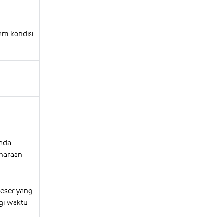
m kondisi
.
ada
iharaan
geser yang
gi waktu