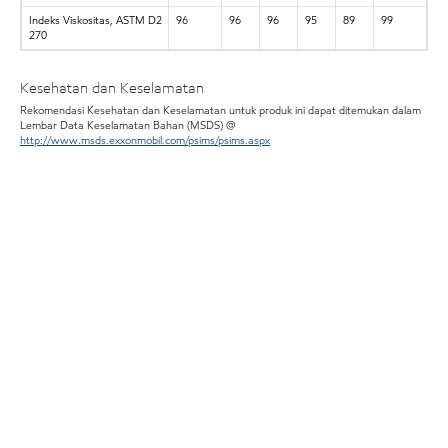
Indeks Viskositas, ASTM D2
96
96
96
95
89
99
270
Kesehatan dan Keselamatan
Rekomendasi Kesehatan dan Keselamatan untuk produk ini dapat ditemukan dalam
Lembar Data Keselamatan Bahan (MSDS) @
http://www.msds.exxonmobil.com/psims/psims.aspx