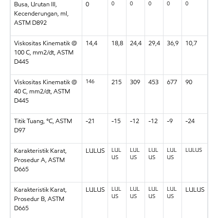
0
0
0
0
0
Busa, Urutan III,
0
Kecenderungan, ml,
ASTM D892
Viskositas Kinematik @
14,4
18,8
24,4
29,4
36,9
10,7
100 C, mm2/dt, ASTM
D445
146
Viskositas Kinematik @
215
309
453
677
90
40 C, mm2/dt, ASTM
D445
Titik Tuang, °C, ASTM
-21
-15
-12
-12
-9
-24
D97
LUL
LUL
LUL
LUL
LULUS
Karakteristik Karat,
LULUS
US
US
US
US
Prosedur A, ASTM
D665
LUL
LUL
LUL
LUL
Karakteristik Karat,
LULUS
LULUS
US
US
US
US
Prosedur B, ASTM
D665