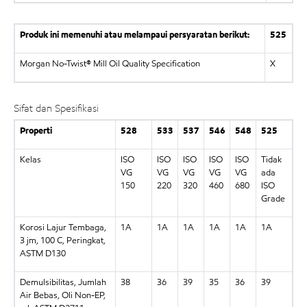
Produk ini memenuhi atau melampaui persyaratan berikut:
525
Morgan No-Twist® Mill Oil Quality Specification
X
Sifat dan Spesifikasi
Properti
528
533
537
546
548
525
Kelas
ISO
ISO
ISO
ISO
ISO
Tidak
VG
VG
VG
VG
VG
ada
150
220
320
460
680
ISO
Grade
Korosi Lajur Tembaga,
1A
1A
1A
1A
1A
1A
3 jm, 100 C, Peringkat,
ASTM D130
Demulsibilitas, Jumlah
38
36
39
35
36
39
Air Bebas, Oli Non-EP,