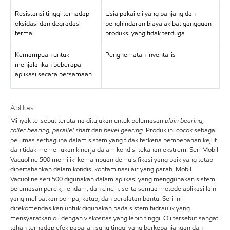
Resistansi tinggi terhadap
Usia pakai oli yang panjang dan
oksidasi dan degradasi
penghindaran biaya akibat gangguan
termal
produksi yang tidak terduga
Kemampuan untuk
Penghematan Inventaris
menjalankan beberapa
aplikasi secara bersamaan
Aplikasi
Minyak tersebut terutama ditujukan untuk pelumasan
plain bearing
,
roller bearing
,
parallel shaft
dan
bevel gearing
. Produk ini cocok sebagai
pelumas serbaguna dalam sistem yang tidak terkena pembebanan kejut
dan tidak memerlukan kinerja dalam kondisi tekanan ekstrem. Seri Mobil
Vacuoline 500 memiliki kemampuan demulsifikasi yang baik yang tetap
dipertahankan dalam kondisi kontaminasi air yang parah. Mobil
Vacuoline seri 500 digunakan dalam aplikasi yang menggunakan sistem
pelumasan percik, rendam, dan cincin, serta semua metode aplikasi lain
yang melibatkan pompa, katup, dan peralatan bantu. Seri ini
direkomendasikan untuk digunakan pada sistem hidraulik yang
mensyaratkan oli dengan viskositas yang lebih tinggi. Oli tersebut sangat
tahan terhadap efek paparan suhu tinggi yang berkepanjangan dan