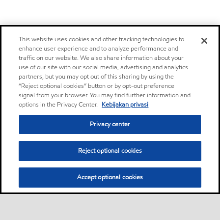
This website uses cookies and other tracking technologies to
enhance user experience and to analyze performance and
traffic on our website. We also share information about your
use of our site with our social media, advertising and analytics
partners, but you may opt out of this sharing by using the
“Reject optional cookies” button or by opt-out preference
signal from your browser. You may find further information and
options in the Privacy Center.
Kebijakan privasi
Privacy center
Reject optional cookies
Accept optional cookies