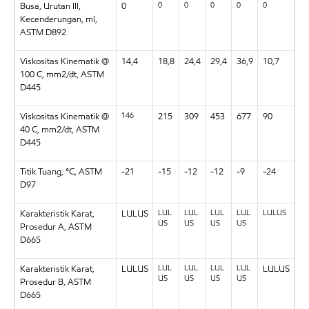
0
0
0
0
0
Busa, Urutan III,
0
Kecenderungan, ml,
ASTM D892
Viskositas Kinematik @
14,4
18,8
24,4
29,4
36,9
10,7
100 C, mm2/dt, ASTM
D445
146
Viskositas Kinematik @
215
309
453
677
90
40 C, mm2/dt, ASTM
D445
Titik Tuang, °C, ASTM
-21
-15
-12
-12
-9
-24
D97
LUL
LUL
LUL
LUL
LULUS
Karakteristik Karat,
LULUS
US
US
US
US
Prosedur A, ASTM
D665
LUL
LUL
LUL
LUL
Karakteristik Karat,
LULUS
LULUS
US
US
US
US
Prosedur B, ASTM
D665