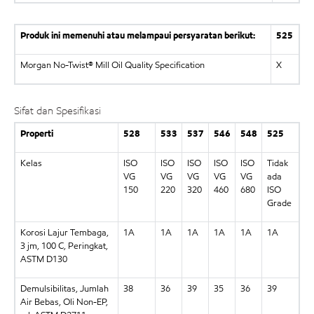
Produk ini memenuhi atau melampaui persyaratan berikut:
525
Morgan No-Twist® Mill Oil Quality Specification
X
Sifat dan Spesifikasi
Properti
528
533
537
546
548
525
Kelas
ISO
ISO
ISO
ISO
ISO
Tidak
VG
VG
VG
VG
VG
ada
150
220
320
460
680
ISO
Grade
Korosi Lajur Tembaga,
1A
1A
1A
1A
1A
1A
3 jm, 100 C, Peringkat,
ASTM D130
Demulsibilitas, Jumlah
38
36
39
35
36
39
Air Bebas, Oli Non-EP,