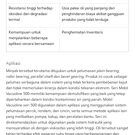
Resistansi tinggi terhadap
Usia pakai oli yang panjang dan
oksidasi dan degradasi
penghindaran biaya akibat gangguan
termal
produksi yang tidak terduga
Kemampuan untuk
Penghematan Inventaris
menjalankan beberapa
aplikasi secara bersamaan
Aplikasi
Minyak tersebut terutama ditujukan untuk pelumasan
plain bearing
,
roller bearing
,
parallel shaft
dan
bevel gearing
. Produk ini cocok sebagai
pelumas serbaguna dalam sistem yang tidak terkena pembebanan kejut
dan tidak memerlukan kinerja dalam kondisi tekanan ekstrem. Seri Mobil
Vacuoline 500 memiliki kemampuan demulsifikasi yang baik yang tetap
dipertahankan dalam kondisi kontaminasi air yang parah. Mobil
Vacuoline seri 500 digunakan dalam aplikasi yang menggunakan sistem
pelumasan percik, rendam, dan cincin, serta semua metode aplikasi lain
yang melibatkan pompa, katup, dan peralatan bantu. Seri ini
direkomendasikan untuk digunakan pada sistem hidraulik yang
mensyaratkan oli dengan viskositas yang lebih tinggi. Oli tersebut sangat
tahan terhadap efek paparan suhu tinggi yang berkepanjangan dan