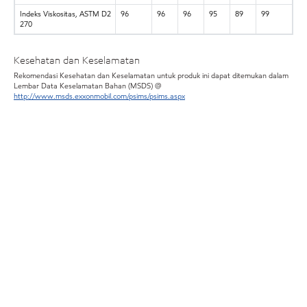
Indeks Viskositas, ASTM D2
96
96
96
95
89
99
270
Kesehatan dan Keselamatan
Rekomendasi Kesehatan dan Keselamatan untuk produk ini dapat ditemukan dalam
Lembar Data Keselamatan Bahan (MSDS) @
http://www.msds.exxonmobil.com/psims/psims.aspx