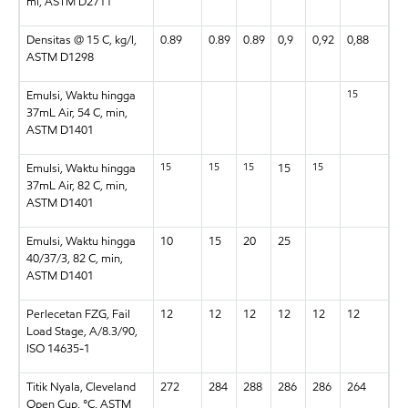
ml, ASTM D2711
Densitas @ 15 C, kg/l,
0.89
0.89
0.89
0,9
0,92
0,88
ASTM D1298
15
Emulsi, Waktu hingga
37mL Air, 54 C, min,
ASTM D1401
15
15
15
15
Emulsi, Waktu hingga
15
37mL Air, 82 C, min,
ASTM D1401
Emulsi, Waktu hingga
10
15
20
25
40/37/3, 82 C, min,
ASTM D1401
Perlecetan FZG, Fail
12
12
12
12
12
12
Load Stage, A/8.3/90,
ISO 14635-1
Titik Nyala, Cleveland
272
284
288
286
286
264
Open Cup, °C, ASTM