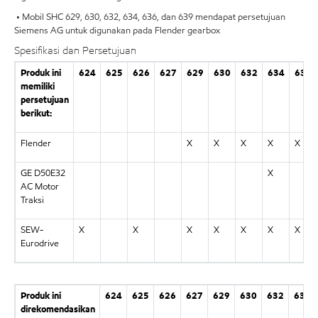
• Mobil SHC 629, 630, 632, 634, 636, dan 639 mendapat persetujuan
Siemens AG untuk digunakan pada Flender gearbox
Spesifikasi dan Persetujuan
Produk ini
624
625
626
627
629
630
632
634
636
memiliki
persetujuan
berikut:
Flender
X
X
X
X
X
GE D50E32
X
AC Motor
Traksi
SEW-
X
X
X
X
X
X
X
Eurodrive
Produk ini
624
625
626
627
629
630
632
634
direkomendasikan