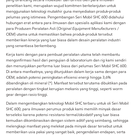
yang dirancang secara molekuler dan dirintis oleh para ilmuwan
penelitian kami, merupakan wujud komitmen berkelanjutan untuk
menggunakan teknologi mutakhir guna menyediakan produk-produk
pelumas yang istimewa. Pengembangan Seri Mobil SHC 600 didahului
hubungan erat antara para ilmuwan dan spesialis aplikasi kami dengan
para Produsen Peralatan Asli (
Original Equipment Manufacturers
/
OEM) utama untuk memastikan bahwa produk-produk tersebut
memberikan kinerja yang luar biasa dalam desain peralatan industri
yang senantiasa berkembang.
Kerja kami dengan para pembuat peralatan utama telah membantu
mengonfirmasi hasil dari pengujian di laboratorium dan
rig
kami sendiri
dan menunjukkan performa luar biasa dari pelumas Seri Mobil SHC 600.
Di antara manfaatnya, yang ditunjukkan dalam kerja sama dengan para
OEM, adalah potensi peningkatan efisiensi energi hingga 3,6%
dibandingkan oli mineral (*). Manfaat tersebut terutama dibuktikan pada
peralatan dengan tingkat kerugian mekanis yang tinggi, seperti worm
gear dengan rasio tinggi.
Dalam mengembangkan teknologi Mobil SHC terbaru untuk oli Seri Mobil
SHC 600, para ilmuwan perumus produk kami memilih minyak dasar
terseleksi karena potensi resistansi termal/oksidatif yang luar biasa
kemudian dikombinasikan dengan sistem aditif yang seimbang, sehingga
melengkapi manfaat yang melekat pada minyak dasar tersebut untuk
memberikan usia pakai yang sangat baik, pengendalian endapan, serta