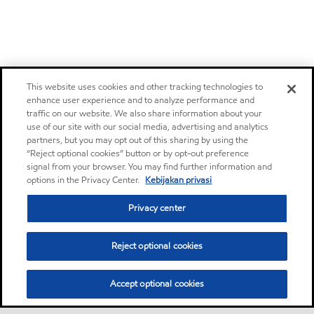
This website uses cookies and other tracking technologies to
enhance user experience and to analyze performance and
traffic on our website. We also share information about your
use of our site with our social media, advertising and analytics
partners, but you may opt out of this sharing by using the
“Reject optional cookies” button or by opt-out preference
signal from your browser. You may find further information and
options in the Privacy Center.
Kebijakan privasi
Privacy center
Reject optional cookies
Accept optional cookies