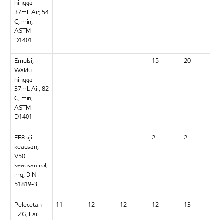
hingga
37mL Air, 54
C, min,
ASTM
D1401
Emulsi,
15
20
2
Waktu
hingga
37mL Air, 82
C, min,
ASTM
D1401
FE8 uji
2
2
2
keausan,
V50
keausan rol,
mg, DIN
51819-3
Pelecetan
11
12
12
12
13
1
FZG, Fail