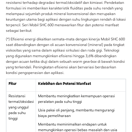
resistansi terhadap degradasi termal/oksidatif dan kimiawi. Pendekatan
formulasi ini memberikan karakteristik fluiditas pada suhu rendah yang
melampaui sejumlah produk mineral konvensional dan merupakan
keuntungan utama bagi aplikasi dengan suhu lingkungan rendah di lokasi
terpencil. Seri Mobil SHC 600 menawarkan fitur dan potensi manfaat
sebagai berikut:
(*) Efisiensi energi dikaitkan semata-mata dengan kinerja Mobil SHC 600
saat dibandingkan dengan oli acuan konvensional (mineral) pada tingkat
viskositas yang sama dalam aplikasi sirkulasi dan roda gigi. Teknologi
yang digunakan memungkinkan efisiensi hingga 3,6% dibandingkan
dengan acuan ketika diuji dalam sebuah
worm gearbox
di bawah kondisi
yang terkendali. Peningkatan efisiensi akan bervariasi berdasarkan
kondisi pengoperasian dan aplikasi.
Fitur
Kelebihan dan Potensi Manfaat
Resistansi
Membantu meningkatkan kemampuan operasi
termal/oksidasi
peralatan pada suhu tinggi
yang unggul
Usia pakai oli panjang, membantu mengurangi
pada suhu
biaya pemeliharaan
tinggi
Membantu meminimalkan endapan untuk
memungkinkan operasi bebas masalah dan usia