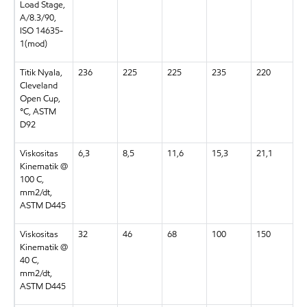
Load Stage,
A/8.3/90,
ISO 14635-
1(mod)
Titik Nyala,
236
225
225
235
220
2
Cleveland
Open Cup,
°C, ASTM
D92
Viskositas
6,3
8,5
11,6
15,3
21,1
2
Kinematik @
100 C,
mm2/dt,
ASTM D445
Viskositas
32
46
68
100
150
2
Kinematik @
40 C,
mm2/dt,
ASTM D445