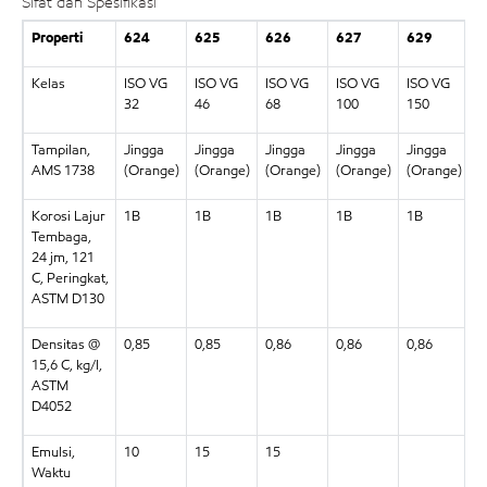
Sifat dan Spesifikasi
Properti
624
625
626
627
629
6
Kelas
ISO VG
ISO VG
ISO VG
ISO VG
ISO VG
I
32
46
68
100
150
2
Tampilan,
Jingga
Jingga
Jingga
Jingga
Jingga
J
AMS 1738
(Orange)
(Orange)
(Orange)
(Orange)
(Orange)
(
Korosi Lajur
1B
1B
1B
1B
1B
1
Tembaga,
24 jm, 121
C, Peringkat,
ASTM D130
Densitas @
0,85
0,85
0,86
0,86
0,86
0
15,6 C, kg/l,
ASTM
D4052
Emulsi,
10
15
15
Waktu