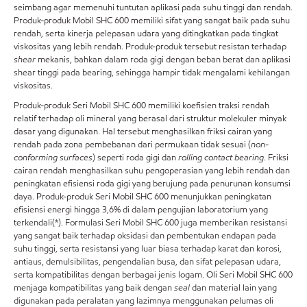
seimbang agar memenuhi tuntutan aplikasi pada suhu tinggi dan rendah.
Produk-produk Mobil SHC 600 memiliki sifat yang sangat baik pada suhu
rendah, serta kinerja pelepasan udara yang ditingkatkan pada tingkat
viskositas yang lebih rendah. Produk-produk tersebut resistan terhadap
shear
mekanis, bahkan dalam roda gigi dengan beban berat dan aplikasi
shear tinggi pada bearing, sehingga hampir tidak mengalami kehilangan
viskositas.
Produk-produk Seri Mobil SHC 600 memiliki koefisien traksi rendah
relatif terhadap oli mineral yang berasal dari struktur molekuler minyak
dasar yang digunakan. Hal tersebut menghasilkan friksi cairan yang
rendah pada zona pembebanan dari permukaan tidak sesuai (
non-
conforming surfaces
) seperti roda gigi dan
rolling contact bearing
. Friksi
cairan rendah menghasilkan suhu pengoperasian yang lebih rendah dan
peningkatan efisiensi roda gigi yang berujung pada penurunan konsumsi
daya. Produk-produk Seri Mobil SHC 600 menunjukkan peningkatan
efisiensi energi hingga 3,6% di dalam pengujian laboratorium yang
terkendali(*). Formulasi Seri Mobil SHC 600 juga memberikan resistansi
yang sangat baik terhadap oksidasi dan pembentukan endapan pada
suhu tinggi, serta resistansi yang luar biasa terhadap karat dan korosi,
antiaus, demulsibilitas, pengendalian busa, dan sifat pelepasan udara,
serta kompatibilitas dengan berbagai jenis logam. Oli Seri Mobil SHC 600
menjaga kompatibilitas yang baik dengan
seal
dan material lain yang
digunakan pada peralatan yang lazimnya menggunakan pelumas oli