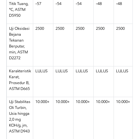
Titik Tuang,
-57
-54
-54
-48
-48
-
°C, ASTM
D5950
Uji Oksidasi
2500
2500
2500
2500
2500
2
Bejana
Tekanan
Berputar,
min, ASTM
D2272
Karakteristik
LULUS
LULUS
LULUS
LULUS
LULUS
L
Karat,
Prosedur B,
ASTM D665
Uji Stabilitas
10.000+
10.000+
10.000+
10.000+
10.000+
1
Oli Turbin,
Usia hingga
2,0 mg
KOH/g, jm,
ASTM D943