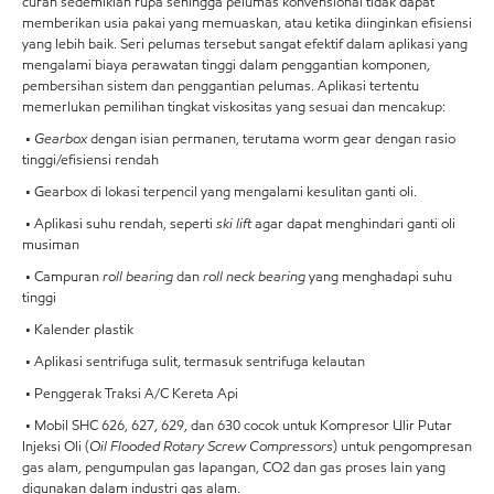
curah sedemikian rupa sehingga pelumas konvensional tidak dapat
memberikan usia pakai yang memuaskan, atau ketika diinginkan efisiensi
yang lebih baik. Seri pelumas tersebut sangat efektif dalam aplikasi yang
mengalami biaya perawatan tinggi dalam penggantian komponen,
pembersihan sistem dan penggantian pelumas. Aplikasi tertentu
memerlukan pemilihan tingkat viskositas yang sesuai dan mencakup:
•
Gearbox
dengan isian permanen, terutama worm gear dengan rasio
tinggi/efisiensi rendah
• Gearbox di lokasi terpencil yang mengalami kesulitan ganti oli.
• Aplikasi suhu rendah, seperti
ski lift
agar dapat menghindari ganti oli
musiman
• Campuran
roll bearing
dan
roll neck bearing
yang menghadapi suhu
tinggi
• Kalender plastik
• Aplikasi sentrifuga sulit, termasuk sentrifuga kelautan
• Penggerak Traksi A/C Kereta Api
• Mobil SHC 626, 627, 629, dan 630 cocok untuk Kompresor Ulir Putar
Injeksi Oli (
Oil Flooded Rotary Screw Compressors
) untuk pengompresan
gas alam, pengumpulan gas lapangan, CO2 dan gas proses lain yang
digunakan dalam industri gas alam.