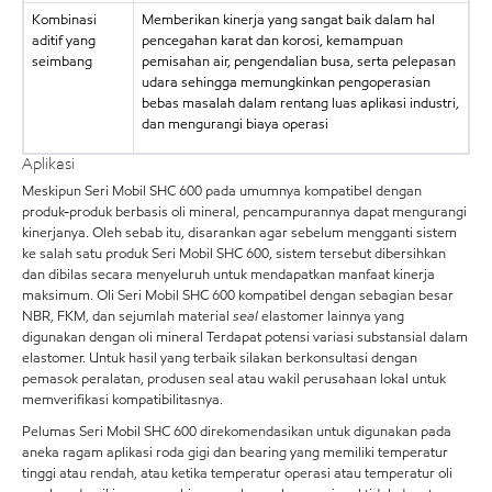
Kombinasi
Memberikan kinerja yang sangat baik dalam hal
aditif yang
pencegahan karat dan korosi, kemampuan
seimbang
pemisahan air, pengendalian busa, serta pelepasan
udara sehingga memungkinkan pengoperasian
bebas masalah dalam rentang luas aplikasi industri,
dan mengurangi biaya operasi
Aplikasi
Meskipun Seri Mobil SHC 600 pada umumnya kompatibel dengan
produk-produk berbasis oli mineral, pencampurannya dapat mengurangi
kinerjanya. Oleh sebab itu, disarankan agar sebelum mengganti sistem
ke salah satu produk Seri Mobil SHC 600, sistem tersebut dibersihkan
dan dibilas secara menyeluruh untuk mendapatkan manfaat kinerja
maksimum. Oli Seri Mobil SHC 600 kompatibel dengan sebagian besar
NBR, FKM, dan sejumlah material
seal
elastomer lainnya yang
digunakan dengan oli mineral Terdapat potensi variasi substansial dalam
elastomer. Untuk hasil yang terbaik silakan berkonsultasi dengan
pemasok peralatan, produsen seal atau wakil perusahaan lokal untuk
memverifikasi kompatibilitasnya.
Pelumas Seri Mobil SHC 600 direkomendasikan untuk digunakan pada
aneka ragam aplikasi roda gigi dan bearing yang memiliki temperatur
tinggi atau rendah, atau ketika temperatur operasi atau temperatur oli