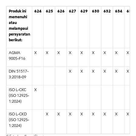
Produk ini
624
625
626
627
629
630
632
634
636
memenuhi
atau
melampaui
persyaratan
berikut:
AGMA
X
X
X
X
X
X
X
X
X
9005-F16
DIN 51517-
X
X
X
X
X
X
3:2018-09
ISO L-CKC
X
(ISO 12925-
1:2024)
ISO L-CKD
X
X
X
X
X
X
X
X
(ISO 12925-
1:2024)