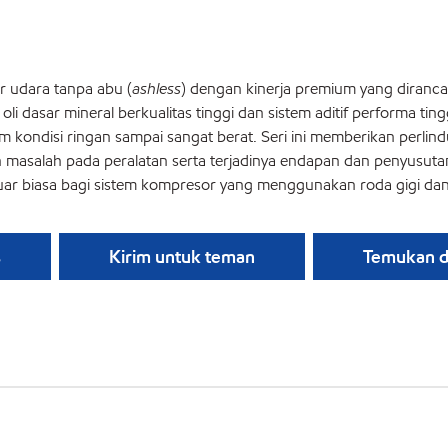
r udara tanpa abu (
ashless
) dengan kinerja premium yang diranc
i dasar mineral berkualitas tinggi dan sistem aditif performa t
am kondisi ringan sampai sangat berat. Seri ini memberikan per
masalah pada peralatan serta terjadinya endapan dan penyusuta
luar biasa bagi sistem kompresor yang menggunakan roda gigi da
s
Kirim untuk teman
Temukan di