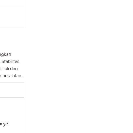
ingkan
Stabilitas
r oli dan
 peralatan.
arge