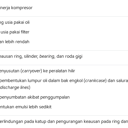
inerja kompresor
 usia pakai oli
sia pakai filter
an lebih rendah
usan ring, silinder,
bearing
, dan roda gigi
penyusutan (
carryover
) ke peralatan hilir
embentukan lumpur oli dalam bak engkol (
crankcase
) dan salur
discharge lines
)
penyumbatan akibat penggumpalan
tukan emulsi lebih sedikit
erlindungan pada katup dan pengurangan keausan pada ring dan 