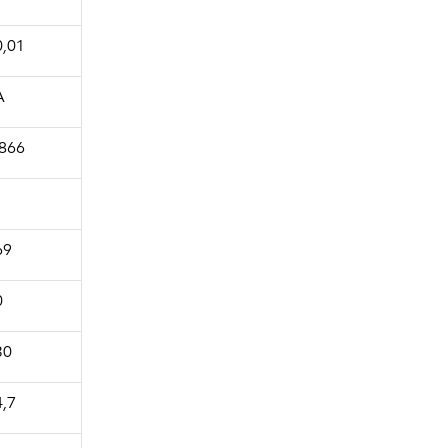
0,01
A
,866
1
69
0
30
4,7