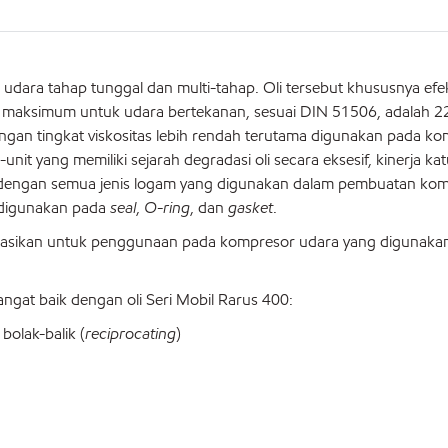
dara tahap tunggal dan multi-tahap. Oli tersebut khususnya efek
 maksimum untuk udara bertekanan, sesuai DIN 51506, adalah 22
gan tingkat viskositas lebih rendah terutama digunakan pada k
unit yang memiliki sejarah degradasi oli secara eksesif, kinerja ka
l dengan semua jenis logam yang digunakan dalam pembuatan ko
 digunakan pada
seal
,
O-ring
, dan
gasket
.
ndasikan untuk penggunaan pada kompresor udara yang digunaka
angat baik dengan oli Seri Mobil Rarus 400:
bolak-balik (
reciprocating
)