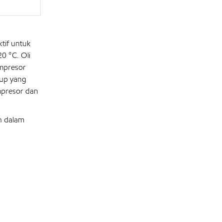
tif untuk
0 °C. Oli
ompresor
tup yang
mpresor dan
n dalam