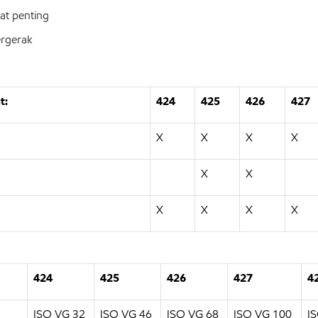
at penting
ergerak
t:
424
425
426
427
X
X
X
X
X
X
X
X
X
X
424
425
426
427
4
ISO VG 32
ISO VG 46
ISO VG 68
ISO VG 100
I