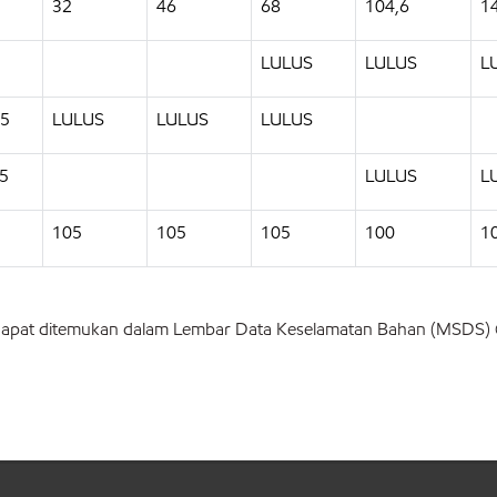
32
46
68
104,6
1
LULUS
LULUS
L
65
LULUS
LULUS
LULUS
65
LULUS
L
105
105
105
100
1
 dapat ditemukan dalam Lembar Data Keselamatan Bahan (MSDS)