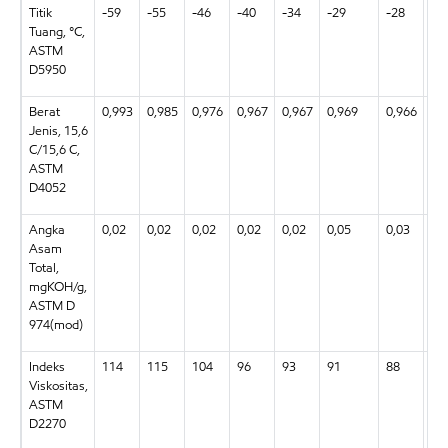
Titik
-59
-55
-46
-40
-34
-29
-28
-5
Tuang, °C,
ASTM
D5950
Berat
0,993
0,985
0,976
0,967
0,967
0,969
0,966
0,
Jenis, 15,6
C/15,6 C,
ASTM
D4052
Angka
0,02
0,02
0,02
0,02
0,02
0,05
0,03
0,
Asam
Total,
mgKOH/g,
ASTM D
974(mod)
Indeks
114
115
104
96
93
91
88
13
Viskositas,
ASTM
D2270