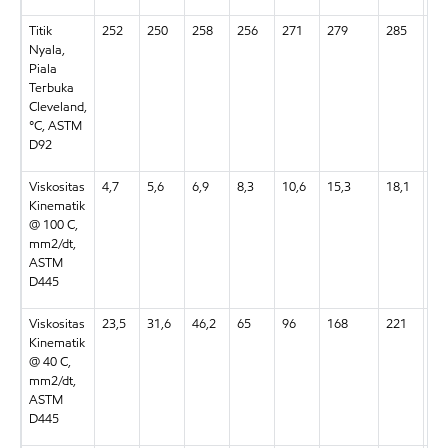
Titik
252
250
258
256
271
279
285
25
Nyala,
Piala
Terbuka
Cleveland,
°C, ASTM
D92
Viskositas
4,7
5,6
6,9
8,3
10,6
15,3
18,1
4,9
Kinematik
@ 100 C,
mm2/dt,
ASTM
D445
Viskositas
23,5
31,6
46,2
65
96
168
221
23
Kinematik
@ 40 C,
mm2/dt,
ASTM
D445