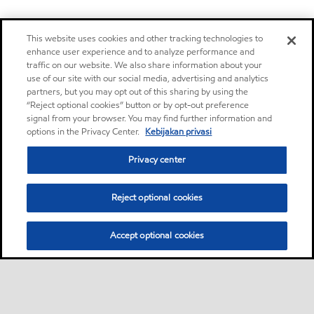
This website uses cookies and other tracking technologies to
enhance user experience and to analyze performance and
traffic on our website. We also share information about your
use of our site with our social media, advertising and analytics
partners, but you may opt out of this sharing by using the
“Reject optional cookies” button or by opt-out preference
signal from your browser. You may find further information and
options in the Privacy Center.
Kebijakan privasi
Privacy center
Reject optional cookies
Accept optional cookies