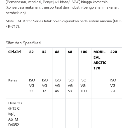
(Pemanasan, Ventilasi, Penyejuk Udara/HVAC) hingga komersial
(konservasi makanan, transportasi) dan industri (pengolahan makanan,
pembekuan).
Mobil EAL Arctic Series tidak boleh digunakan pada sistem amoina (NH3
/ R-717).
Sifat dan Spesifikasi
Ciri-Ciri
22
32
46
68
100
MOBIL
220
22
EAL
CC
ARCTIC
170
Kelas
ISO
ISO
ISO
ISO
ISO
ISO
IS
VG
VG
VG
VG
VG
VG
VG
22
32
46
68
100
220
22
Densitas
0,
@ 15 C,
kg/l,
ASTM
D4052