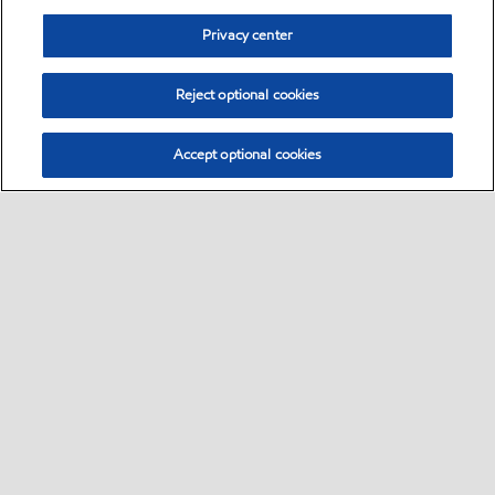
Privacy center
Reject optional cookies
Accept optional cookies
Bisnis
Sekilas
Hubungi ahli pelumas
•
•