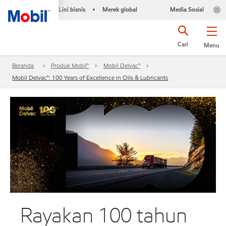
Lini bisnis
Merek global
Media Sosial
•
Cari
Menu
Beranda
Produk Mobil™
Mobil Delvac™
Mobil Delvac™: 100 Years of Excellence in Oils & Lubricants
Rayakan 100 tahun