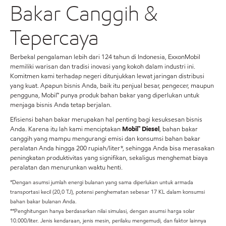
Bakar Canggih &
Tepercaya
Berbekal pengalaman lebih dari 124 tahun di Indonesia, ExxonMobil
memiliki warisan dan tradisi inovasi yang kokoh dalam industri ini.
Komitmen kami terhadap negeri ditunjukkan lewat jaringan distribusi
yang kuat. Apapun bisnis Anda, baik itu penjual besar, pengecer, maupun
pengguna, Mobil™ punya produk bahan bakar yang diperlukan untuk
menjaga bisnis Anda tetap berjalan.
Efisiensi bahan bakar merupakan hal penting bagi kesuksesan bisnis
Anda. Karena itu lah kami menciptakan
Mobil™ Diesel
, bahan bakar
canggih yang mampu mengurangi emisi dan konsumsi bahan bakar
peralatan Anda hingga 200 rupiah/liter*, sehingga Anda bisa merasakan
peningkatan produktivitas yang signifikan, sekaligus menghemat biaya
peralatan dan menurunkan waktu henti.
*Dengan asumsi jumlah energi bulanan yang sama diperlukan untuk armada
transportasi kecil (20,0 TJ), potensi penghematan sebesar 17 KL dalam konsumsi
bahan bakar bulanan Anda.
**Penghitungan hanya berdasarkan nilai simulasi, dengan asumsi harga solar
10.000/liter. Jenis kendaraan, jenis mesin, perilaku mengemudi, dan faktor lainnya