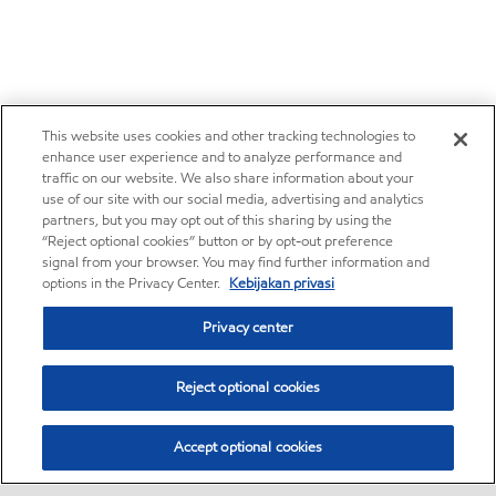
This website uses cookies and other tracking technologies to
enhance user experience and to analyze performance and
traffic on our website. We also share information about your
use of our site with our social media, advertising and analytics
partners, but you may opt out of this sharing by using the
“Reject optional cookies” button or by opt-out preference
signal from your browser. You may find further information and
options in the Privacy Center.
Kebijakan privasi
Privacy center
Reject optional cookies
Accept optional cookies