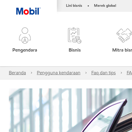
Lini bisnis
Merek global
•
Pengendara
Bisnis
Mitra bis
Beranda
Pengguna kendaraan
Faq dan tips
FA