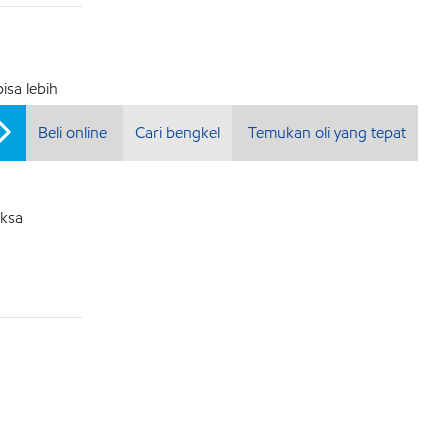
isa lebih
Beli online
Cari bengkel
Temukan oli yang tepat
iksa