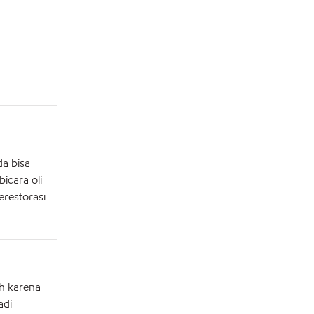
da bisa
icara oli
erestorasi
h karena
adi