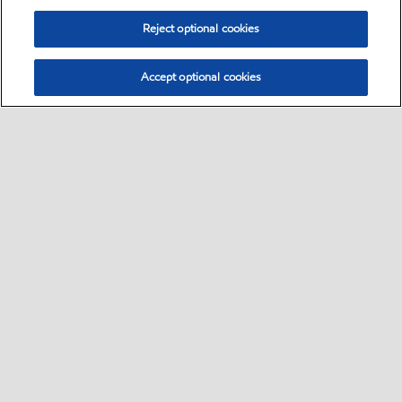
Reject optional cookies
Accept optional cookies
Bisnis
Sekilas
Hubungi ahli pelumas
•
•
Pengendara