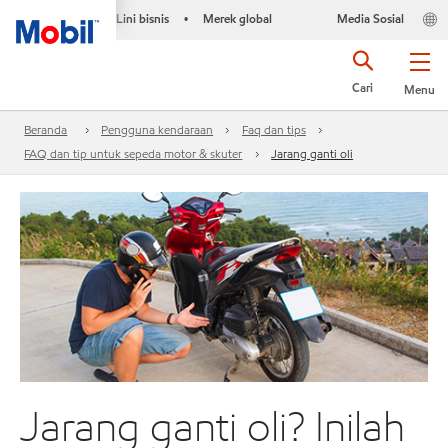
Lini bisnis
Merek global
Media Sosial
•
Cari
Menu
Beranda
Pengguna kendaraan
Faq dan tips
FAQ dan tip untuk sepeda motor & skuter
Jarang ganti oli
Jarang ganti oli? Inilah