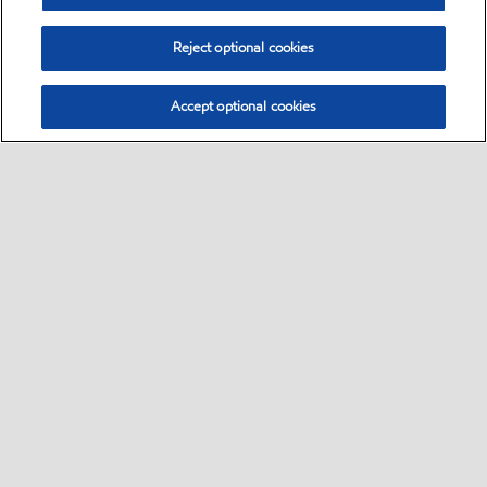
Reject optional cookies
Accept optional cookies
Bisnis
Sekilas
Hubungi ahli pelumas
•
•