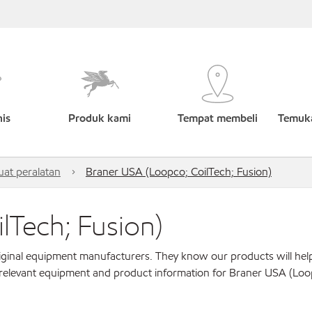
nis
Produk kami
Tempat membeli
Temuka
at peralatan
Braner USA (Loopco; CoilTech; Fusion)
lTech; Fusion)
original equipment manufacturers. They know our products will hel
r relevant equipment and product information for Braner USA (Loo