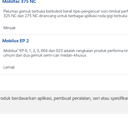
Mobiltac 375 NC
Pelumas gemuk terbuka berbobot berat tipe-pengencer non-timbal perfo
325 NC dan 275 NC dirancang untuk berbagai aplikasi roda gigi terbuk
Minyak
Mobilux EP 2
Mobilux™ EP 0, 1, 2, 3, 004 dan 023 adalah rangkaian produk performa tin
umum dan dua gemuk semi-cair medan-khusus
Lemak
duk berdasarkan aplikasi, pembuat peralatan, seri atau spesifika