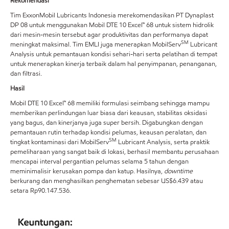
Rekomendasi
Tim ExxonMobil Lubricants Indonesia merekomendasikan PT Dynaplast
DP 08 untuk menggunakan Mobil DTE 10 Excel™ 68 untuk sistem hidrolik
dari mesin-mesin tersebut agar produktivitas dan performanya dapat
SM
meningkat maksimal. Tim EMLI juga menerapkan MobilServ
Lubricant
Analysis untuk pemantauan kondisi sehari-hari serta pelatihan di tempat
untuk menerapkan kinerja terbaik dalam hal penyimpanan, penanganan,
dan filtrasi.
Hasil
Mobil DTE 10 Excel™ 68 memiliki formulasi seimbang sehingga mampu
memberikan perlindungan luar biasa dari keausan, stabilitas oksidasi
yang bagus, dan kinerjanya juga super bersih. Digabungkan dengan
pemantauan rutin terhadap kondisi pelumas, keausan peralatan, dan
SM
tingkat kontaminasi dari MobilServ
Lubricant Analysis, serta praktik
pemeliharaan yang sangat baik di lokasi, berhasil membantu perusahaan
mencapai interval pergantian pelumas selama 5 tahun dengan
meminimalisir kerusakan pompa dan katup. Hasilnya,
downtime
berkurang dan menghasilkan penghematan sebesar US$6.439 atau
setara Rp90.147.536.