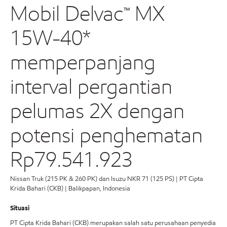
Mobil Delvac™ MX
15W-40*
memperpanjang
interval pergantian
pelumas 2X dengan
potensi penghematan
Rp79.541.923
Nissan Truk (215 PK & 260 PK) dan Isuzu NKR 71 (125 PS) | PT Cipta
Krida Bahari (CKB) | Balikpapan, Indonesia
Situasi
PT Cipta Krida Bahari (CKB) merupakan salah satu perusahaan penyedia