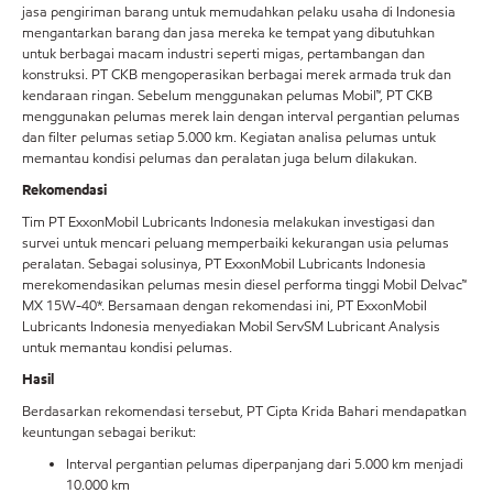
jasa pengiriman barang untuk memudahkan pelaku usaha di Indonesia
mengantarkan barang dan jasa mereka ke tempat yang dibutuhkan
untuk berbagai macam industri seperti migas, pertambangan dan
konstruksi. PT CKB mengoperasikan berbagai merek armada truk dan
kendaraan ringan. Sebelum menggunakan pelumas Mobil™, PT CKB
menggunakan pelumas merek lain dengan interval pergantian pelumas
dan filter pelumas setiap 5.000 km. Kegiatan analisa pelumas untuk
memantau kondisi pelumas dan peralatan juga belum dilakukan.
Rekomendasi
Tim PT ExxonMobil Lubricants Indonesia melakukan investigasi dan
survei untuk mencari peluang memperbaiki kekurangan usia pelumas
peralatan. Sebagai solusinya, PT ExxonMobil Lubricants Indonesia
merekomendasikan pelumas mesin diesel performa tinggi Mobil Delvac™
MX 15W-40*. Bersamaan dengan rekomendasi ini, PT ExxonMobil
Lubricants Indonesia menyediakan Mobil ServSM Lubricant Analysis
untuk memantau kondisi pelumas.
Hasil
Berdasarkan rekomendasi tersebut, PT Cipta Krida Bahari mendapatkan
keuntungan sebagai berikut:
Interval pergantian pelumas diperpanjang dari 5.000 km menjadi
10.000 km