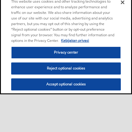
This website uses cookies and other tracking technologies to
enhance user experience and to analyze performance and
traffic on our website. We also share information about your
use of our site with our social media, advertising and analytics
partners, but you may opt out of this sharing by using the
“Reject optional cookies” button or by opt-out preference
signal from your browser. You may find further information and
options in the Privacy Center.
Kebijakan privasi
Privacy center
Reject optional cookies
Accept optional cookies