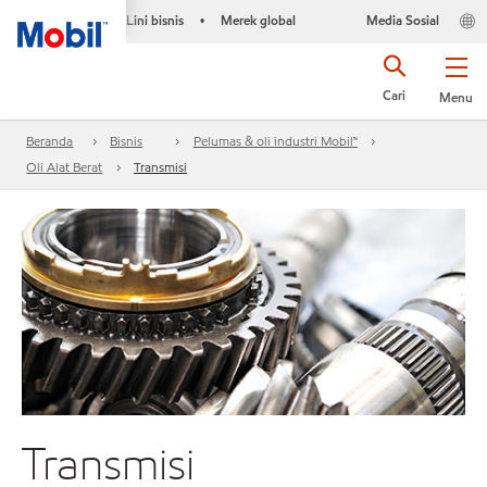
Lini bisnis
Merek global
Media Sosial
•
Cari
Menu
Beranda
Bisnis
Pelumas & oli industri Mobil™
Oli Alat Berat
Transmisi
Transmisi