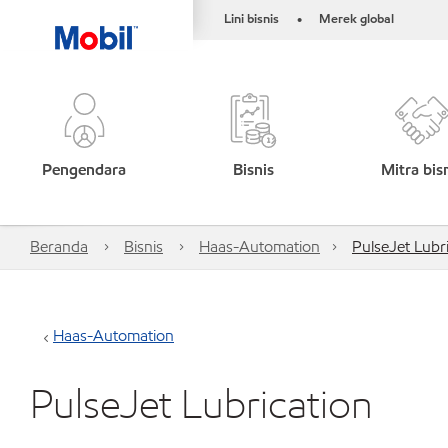
Lini bisnis
Merek global
•
Pengendara
Bisnis
Mitra bis
Beranda
Bisnis
Haas-Automation
PulseJet Lubr
Haas-Automation
PulseJet Lubrication