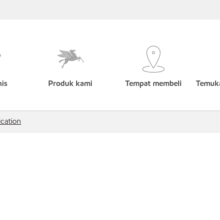
nis
Produk kami
Tempat membeli
Temuka
ication