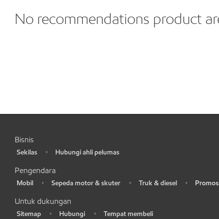
No recommendations product are
Bisnis
Sekilas
Hubungi ahli pelumas
•
•
Pengendara
Mobil
Sepeda motor & skuter
Truk & diesel
Promosi
•
•
•
•
Untuk dukungan
Sitemap
Hubungi
Tempat membeli
•
•
•