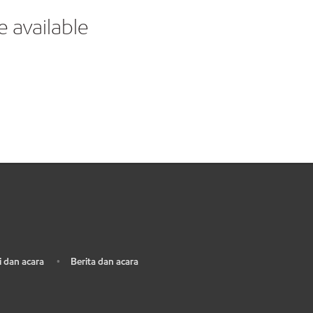
 available
 dan acara
Berita dan acara
•