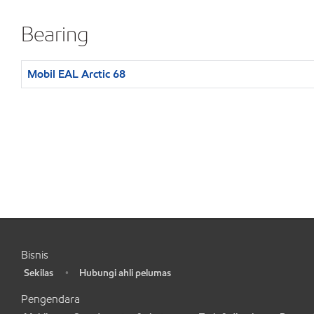
Bearing
Mobil EAL Arctic 68
Bisnis
Sekilas
Hubungi ahli pelumas
•
•
Pengendara